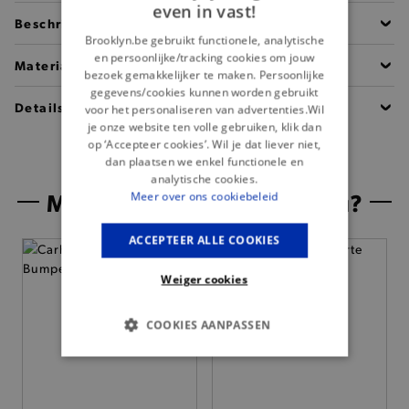
even in vast!
Beschrijving
Brooklyn.be gebruikt functionele, analytische
en persoonlijke/tracking cookies om jouw
Materiaal
bezoek gemakkelijker te maken. Persoonlijke
gegevens/cookies kunnen worden gebruikt
Details
voor het personaliseren van advertenties.Wil
je onze website ten volle gebruiken, klik dan
op ‘Accepteer cookies’. Wil je dat liever niet,
dan plaatsen we enkel functionele en
analytische cookies.
Misschien is dit iets voor jou?
Meer over ons cookiebeleid
ACCEPTEER ALLE COOKIES
Weiger cookies
COOKIES AANPASSEN
BASIS COOKIES
ANALYTISCHE