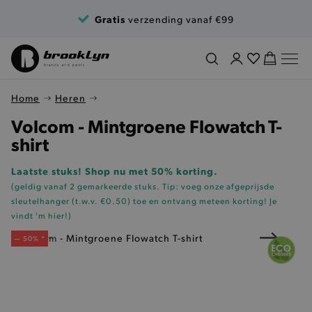
Ga naar de inhoud
Gratis
verzending vanaf €99
Home
Heren
Volcom - Mintgroene Flowatch T-
shirt
Laatste stuks! Shop nu met 50% korting.
(geldig vanaf 2 gemarkeerde stuks. Tip: voeg onze
afgeprijsde
sleutelhanger (t.w.v. €0.50)
toe en ontvang meteen korting!
Je
vindt 'm hier!
)
— 50% *