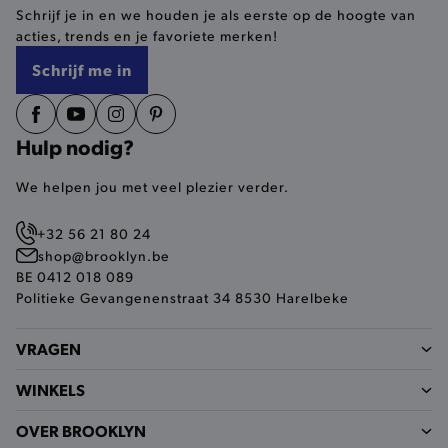
Schrijf je in en we houden je als eerste op de hoogte van
selected-val
.brooklyn.be
acties, trends en je favoriete merken!
Schrijf me in
pickupStoreVal
.brooklyn.be
Hulp nodig?
We helpen jou met veel plezier verder.
pickupAddress
.brooklyn.be
+32 56 21 80 24
Google Privacy Policy
shop@brooklyn.be
BE 0412 018 089
Politieke Gevangenenstraat 34 8530 Harelbeke
product-out-of-stock-modal
.brooklyn.be
VRAGEN
WINKELS
__cf_bm
Cloudflare Inc.
.calendly.com
OVER BROOKLYN