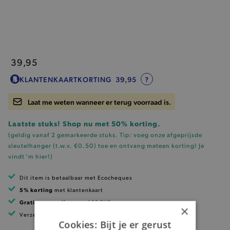
39,95
KLANTENKAARTKORTING
39,95
?
Laat me weten wanneer er terug voorraad is.
Laatste stuks! Shop nu met 50% korting.
(geldig vanaf 2 gemarkeerde stuks. Tip: voeg onze
afgeprijsde
sleutelhanger (t.w.v. €0.50)
toe en ontvang meteen korting!
Je
vindt 'm hier!
)
Dit item is betaalbaar met Ecocheques
5% korting
met klantenkaart
Gratis verzending
vanaf 99 EUR
×
Verzending binnen 1 à 2 werkdagen
Cookies: Bijt je er gerust