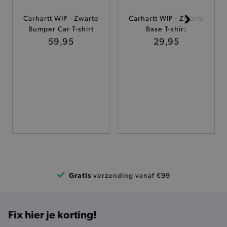
Carhartt WIP - Zwarte
Carhartt WIP - Zwarte
TARGETING
Bumper Car T-shirt
Base T-shirt
59,95
29,95
FUNCTIONALITEIT
Basis cookies
Analytische
Targeting
Functionaliteit
De strikt noodzakelijke cookies verbeteren jouw
smulervaring op de site en zorgen ervoor dat de
site op een correcte manier wordt verorberd. De
analytische en functionele cookies vullen hun
buikjes algemene bezoekersinformatie, maar
niet jouw identiteit.
Gratis
verzending vanaf €99
Naam
Provider
/
Domein
product-added-modal
.brooklyn.be
Fix hier je korting!