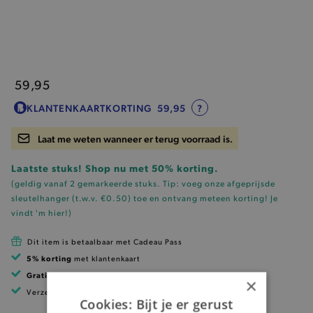
59,95
KLANTENKAARTKORTING
59,95
?
Laat me weten wanneer er terug voorraad is.
Laatste stuks! Shop nu met 50% korting.
(geldig vanaf 2 gemarkeerde stuks. Tip: voeg onze
afgeprijsde
sleutelhanger (t.w.v. €0.50)
toe en ontvang meteen korting!
Je
vindt 'm hier!
)
Dit item is betaalbaar met Cadeau Pass
5% korting
met klantenkaart
Gratis verzending
vanaf 99 EUR
×
Verzending binnen 1 à 2 werkdagen
Cookies: Bijt je er gerust