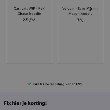
Carhartt WIP - Kaki
Volcom - Ecru Mickey
TARGETING
Chase hoodie
Mason hoodie
89,95
95,-
FUNCTIONALITEIT
Basis cookies
Analytische
Targeting
Functionaliteit
De strikt noodzakelijke cookies verbeteren jouw
smulervaring op de site en zorgen ervoor dat de
site op een correcte manier wordt verorberd. De
analytische en functionele cookies vullen hun
buikjes algemene bezoekersinformatie, maar
niet jouw identiteit.
Gratis
verzending vanaf €99
Naam
Provider
/
Domein
product-added-modal
.brooklyn.be
Fix hier je korting!