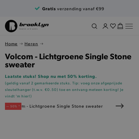
Ga naar de inhoud
Gratis
verzending vanaf €99
Home
Heren
Volcom - Lichtgroene Single Stone
sweater
Laatste stuks! Shop nu met 50% korting.
(geldig vanaf 2 gemarkeerde stuks. Tip: voeg onze
afgeprijsde
sleutelhanger (t.w.v. €0.50)
toe en ontvang meteen korting!
Je
vindt 'm hier!
)
— 50% *