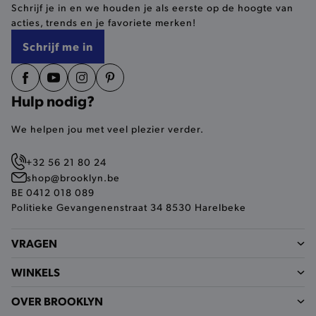
Schrijf je in en we houden je als eerste op de hoogte van
selected-val
.brooklyn.be
acties, trends en je favoriete merken!
Schrijf me in
pickupStoreVal
.brooklyn.be
Hulp nodig?
We helpen jou met veel plezier verder.
pickupAddress
.brooklyn.be
+32 56 21 80 24
Google Privacy Policy
shop@brooklyn.be
BE 0412 018 089
Politieke Gevangenenstraat 34 8530 Harelbeke
product-out-of-stock-modal
.brooklyn.be
VRAGEN
WINKELS
__cf_bm
Cloudflare Inc.
.calendly.com
OVER BROOKLYN