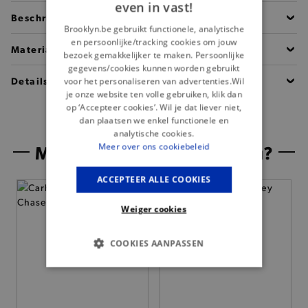
even in vast!
Beschrijving
Brooklyn.be gebruikt functionele, analytische
en persoonlijke/tracking cookies om jouw
Materiaal
bezoek gemakkelijker te maken. Persoonlijke
gegevens/cookies kunnen worden gebruikt
Details
voor het personaliseren van advertenties.Wil
je onze website ten volle gebruiken, klik dan
op ‘Accepteer cookies’. Wil je dat liever niet,
dan plaatsen we enkel functionele en
analytische cookies.
Misschien is dit iets voor jou?
Meer over ons cookiebeleid
ACCEPTEER ALLE COOKIES
— 50% *
Weiger cookies
COOKIES AANPASSEN
BASIS COOKIES
ANALYTISCHE