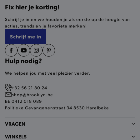
Fix hier je korting!
selected-val
.brooklyn.be
Schrijf je in en we houden je als eerste op de hoogte van
acties, trends en je favoriete merken!
pickupStoreVal
.brooklyn.be
Schrijf me in
Hulp nodig?
pickupAddress
.brooklyn.be
We helpen jou met veel plezier verder.
Google Privacy Policy
+32 56 21 80 24
shop@brooklyn.be
BE 0412 018 089
product-out-of-stock-modal
.brooklyn.be
Politieke Gevangenenstraat 34 8530 Harelbeke
VRAGEN
__cf_bm
Cloudflare Inc.
.calendly.com
WINKELS