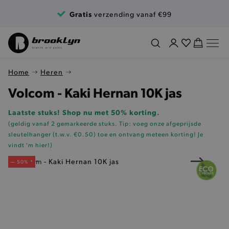
Ga naar de inhoud
Gratis
verzending vanaf €99
Home
Heren
Volcom - Kaki Hernan 10K jas
Laatste stuks! Shop nu met 50% korting.
(geldig vanaf 2 gemarkeerde stuks. Tip: voeg onze
afgeprijsde
sleutelhanger (t.w.v. €0.50)
toe en ontvang meteen korting!
Je
vindt 'm hier!
)
— 50% *