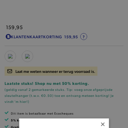
159,95
KLANTENKAARTKORTING
159,95
?
Laat me weten wanneer er terug voorraad is.
Laatste stuks! Shop nu met 50% korting.
(geldig vanaf 2 gemarkeerde stuks. Tip: voeg onze
afgeprijsde
sleutelhanger (t.w.v. €0.50)
toe en ontvang meteen korting!
Je
vindt 'm hier!
)
Dit item is betaalbaar met Ecocheques
5% korting
met klantenkaart
×
Gratis verzending
vanaf 99 EUR