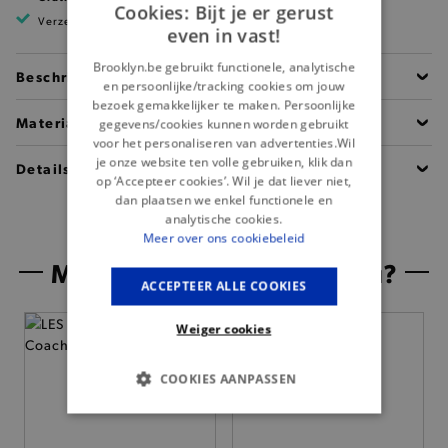
Cookies: Bijt je er gerust
Verzending binnen 1 à 2 werkdagen
even in vast!
Brooklyn.be gebruikt functionele, analytische
Beschrijving
en persoonlijke/tracking cookies om jouw
bezoek gemakkelijker te maken. Persoonlijke
Materiaal
gegevens/cookies kunnen worden gebruikt
voor het personaliseren van advertenties.Wil
je onze website ten volle gebruiken, klik dan
Details
op ‘Accepteer cookies’. Wil je dat liever niet,
dan plaatsen we enkel functionele en
analytische cookies.
Meer over ons cookiebeleid
Misschien is dit iets voor jou?
ACCEPTEER ALLE COOKIES
Weiger cookies
COOKIES AANPASSEN
BASIS COOKIES