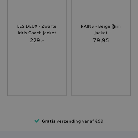
ANALYTISCHE
TARGETING
LES DEUX - Zwarte
RAINS - Beige Rain
Idris Coach jacket
Jacket
FUNCTIONALITEIT
229,-
79,95
Basis cookies
Analytische
Targeting
Functionaliteit
De strikt noodzakelijke cookies verbeteren jouw
smulervaring op de site en zorgen ervoor dat de
site op een correcte manier wordt verorberd. De
analytische en functionele cookies vullen hun
buikjes algemene bezoekersinformatie, maar
niet jouw identiteit.
Naam
Provider
/
Domein
Gratis
verzending vanaf €99
product-added-modal
.brooklyn.be