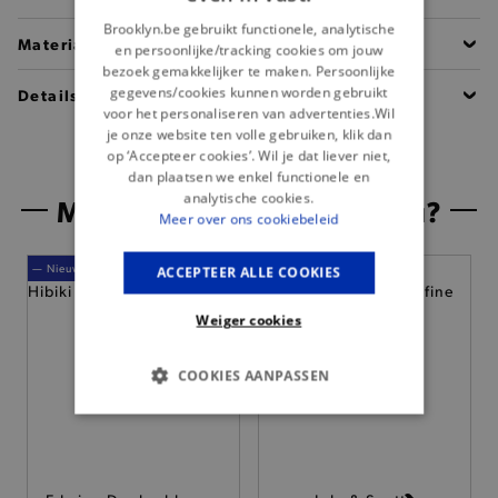
Brooklyn.be gebruikt functionele, analytische
Materiaal
en persoonlijke/tracking cookies om jouw
bezoek gemakkelijker te maken. Persoonlijke
gegevens/cookies kunnen worden gebruikt
Details
voor het personaliseren van advertenties.Wil
je onze website ten volle gebruiken, klik dan
op ‘Accepteer cookies’. Wil je dat liever niet,
dan plaatsen we enkel functionele en
analytische cookies.
Misschien is dit iets voor jou?
Meer over ons cookiebeleid
— Nieuw
ACCEPTEER ALLE COOKIES
Weiger cookies
COOKIES AANPASSEN
BASIS COOKIES
ANALYTISCHE