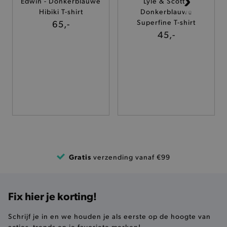
Edwin - Donkerblauwe
Lyle & Scott -
Hibiki T-shirt
Donkerblauwe
TARGETING
65,-
Superfine T-shirt
45,-
FUNCTIONALITEIT
Basis cookies
Analytische
Targeting
Functionaliteit
De strikt noodzakelijke cookies verbeteren jouw
smulervaring op de site en zorgen ervoor dat de
site op een correcte manier wordt verorberd. De
analytische en functionele cookies vullen hun
buikjes algemene bezoekersinformatie, maar
Gratis
verzending vanaf €99
niet jouw identiteit.
Naam
Provider
/
Domein
product-added-modal
.brooklyn.be
Fix hier je korting!
Schrijf je in en we houden je als eerste op de hoogte van
acties, trends en je favoriete merken!