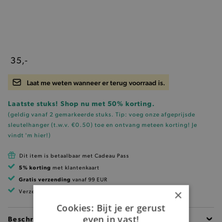
35,-
Laat me weten wanneer er terug voorraad is.
Laatste stuks! Shop nu met 50% korting.
(geldig vanaf 2 gemarkeerde stuks. Tip: voeg onze
afgeprijsde
sleutelhanger (t.w.v. €0.50)
toe en ontvang meteen korting!
Je
vindt 'm hier!
)
Dit item is betaalbaar met Cadeau Pass
5% korting
met klantenkaart
Gratis verzending
vanaf 99 EUR
×
Verzending binnen 1 à 2 werkdagen
Cookies: Bijt je er gerust
even in vast!
Beschrijving