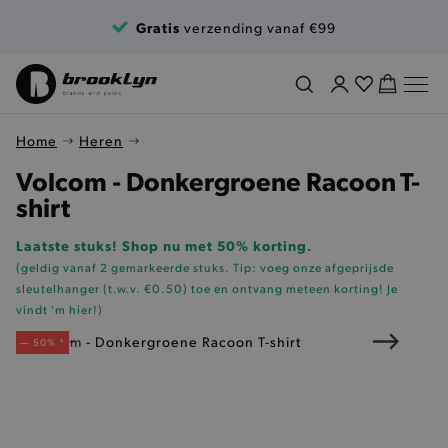
Ga naar de inhoud
Gratis
verzending vanaf €99
Home
Heren
Volcom - Donkergroene Racoon T-
shirt
Laatste stuks! Shop nu met 50% korting.
(geldig vanaf 2 gemarkeerde stuks. Tip: voeg onze
afgeprijsde
sleutelhanger (t.w.v. €0.50)
toe en ontvang meteen korting!
Je
vindt 'm hier!
)
— 50% *