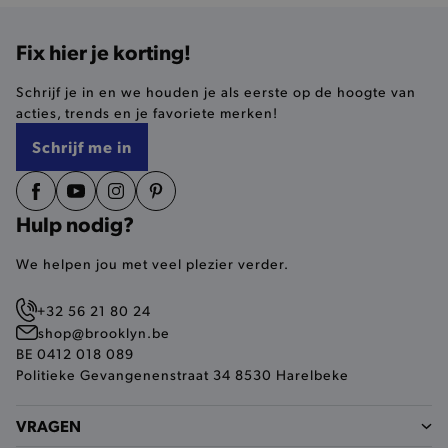
Basis cookies
Analytische
Targeting
Functionaliteit
Fix hier je korting!
De strikt noodzakelijke cookies verbeteren jouw
smulervaring op de site en zorgen ervoor dat de
Schrijf je in en we houden je als eerste op de hoogte van
site op een correcte manier wordt verorberd. De
acties, trends en je favoriete merken!
analytische en functionele cookies vullen hun
buikjes algemene bezoekersinformatie, maar
Schrijf me in
niet jouw identiteit.
Naam
Provider
/
Domein
product-added-modal
.brooklyn.be
Hulp nodig?
We helpen jou met veel plezier verder.
selected-val
.brooklyn.be
+32 56 21 80 24
shop@brooklyn.be
pickupStoreVal
.brooklyn.be
BE 0412 018 089
Politieke Gevangenenstraat 34 8530 Harelbeke
VRAGEN