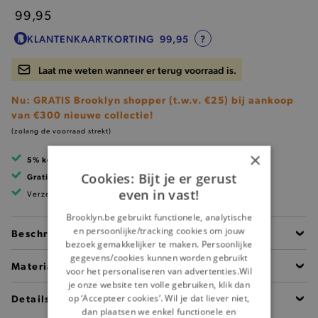
99,95
KLANTENKAARTKORTING
99,95
?
Laat me weten wanneer er terug voorraad is.
Nu: GRATIS Brooklyn shopper (t.w.v. €25) bij aankoop
van €300 nieuwe collectie!
(zolang de voorraad strekt)
×
5% korting
met klantenkaart
Cookies: Bijt je er gerust
Gratis verzending
vanaf 99 EUR
even in vast!
Verzending binnen 1 à 2 werkdagen
Brooklyn.be gebruikt functionele, analytische
en persoonlijke/tracking cookies om jouw
Beschrijving
bezoek gemakkelijker te maken. Persoonlijke
gegevens/cookies kunnen worden gebruikt
Materiaal
voor het personaliseren van advertenties.Wil
je onze website ten volle gebruiken, klik dan
Details
op ‘Accepteer cookies’. Wil je dat liever niet,
dan plaatsen we enkel functionele en