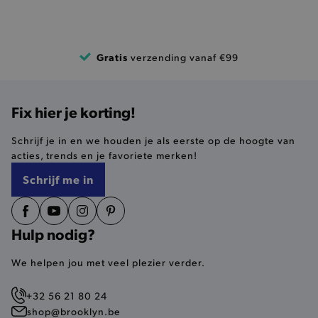
Naam
Provider
/
Domein
product-added-modal
.brooklyn.be
Gratis
verzending vanaf €99
selected-val
.brooklyn.be
Fix hier je korting!
pickupStoreVal
.brooklyn.be
Schrijf je in en we houden je als eerste op de hoogte van
acties, trends en je favoriete merken!
Schrijf me in
pickupAddress
.brooklyn.be
Hulp nodig?
Google Privacy Policy
We helpen jou met veel plezier verder.
product-out-of-stock-modal
.brooklyn.be
+32 56 21 80 24
shop@brooklyn.be