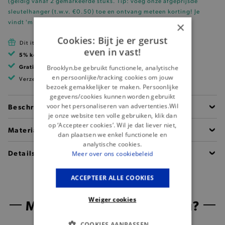
(geldig vanaf 2 gemarkeerde stuks. Tip: voeg onze
afgeprijsde
sleutelhanger (t.w.v. €0.50)
toe en ontvang meteen korting!
Je
vindt 'm hier!
)
×
Cookies: Bijt je er gerust
Dit item is betaalbaar met Cadeau Pass
even in vast!
5% korting
met klantenkaart
Gratis verzending
vanaf 99 EUR
Brooklyn.be gebruikt functionele, analytische
en persoonlijke/tracking cookies om jouw
Verzending binnen 1 à 2 werkdagen
bezoek gemakkelijker te maken. Persoonlijke
gegevens/cookies kunnen worden gebruikt
voor het personaliseren van advertenties.Wil
Beschrijving
je onze website ten volle gebruiken, klik dan
op ‘Accepteer cookies’. Wil je dat liever niet,
Materiaal
dan plaatsen we enkel functionele en
analytische cookies.
Details
Meer over ons cookiebeleid
ACCEPTEER ALLE COOKIES
Weiger cookies
Misschien is dit iets voor jou?
COOKIES AANPASSEN