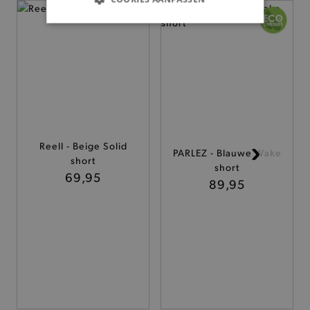
— 50% *
BASIS COOKIES
ANALYTISCHE
TARGETING
FUNCTIONALITEIT
Reell - Beige Solid
PARLEZ - Blauwe Wake
short
short
69,95
89,95
Basis cookies
Analytische
Targeting
Functionaliteit
De strikt noodzakelijke cookies verbeteren jouw
smulervaring op de site en zorgen ervoor dat de
site op een correcte manier wordt verorberd. De
analytische en functionele cookies vullen hun
buikjes algemene bezoekersinformatie, maar
niet jouw identiteit.