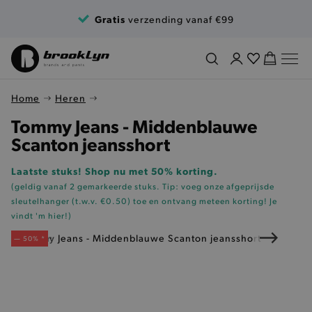
Ga naar de inhoud
Gratis
verzending vanaf €99
Home
Heren
Tommy Jeans - Middenblauwe
Scanton jeansshort
Laatste stuks! Shop nu met 50% korting.
(geldig vanaf 2 gemarkeerde stuks. Tip: voeg onze
afgeprijsde
sleutelhanger (t.w.v. €0.50)
toe en ontvang meteen korting!
Je
vindt 'm hier!
)
— 50% *