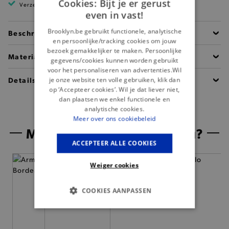
Cookies: Bijt je er gerust
Verzending binnen 1 à 2 werkdagen
even in vast!
Brooklyn.be gebruikt functionele, analytische
Beschrijving
en persoonlijke/tracking cookies om jouw
bezoek gemakkelijker te maken. Persoonlijke
Materiaal
gegevens/cookies kunnen worden gebruikt
voor het personaliseren van advertenties.Wil
Details
je onze website ten volle gebruiken, klik dan
op ‘Accepteer cookies’. Wil je dat liever niet,
dan plaatsen we enkel functionele en
analytische cookies.
Meer over ons cookiebeleid
Misschien is dit iets voor jou?
ACCEPTEER ALLE COOKIES
— 50% *
Weiger cookies
COOKIES AANPASSEN
BASIS COOKIES