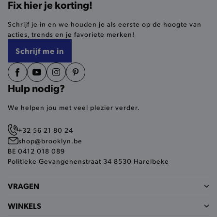
Fix hier je korting!
selected-val
.brooklyn.be
Schrijf je in en we houden je als eerste op de hoogte van
acties, trends en je favoriete merken!
pickupStoreVal
.brooklyn.be
Schrijf me in
Hulp nodig?
pickupAddress
.brooklyn.be
We helpen jou met veel plezier verder.
Google Privacy Policy
+32 56 21 80 24
shop@brooklyn.be
BE 0412 018 089
product-out-of-stock-modal
.brooklyn.be
Politieke Gevangenenstraat 34 8530 Harelbeke
VRAGEN
__cf_bm
Cloudflare Inc.
WINKELS
.calendly.com