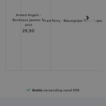
ANALYTISCHE
TARGETING
Armed Angels -
Bordeaux Jaames T-
Fred Perry - Blauwgrijze Twin Tipped 
shirt
FUNCTIONALITEIT
29,90
Basis cookies
Analytische
Targeting
Functionaliteit
De strikt noodzakelijke cookies verbeteren jouw
smulervaring op de site en zorgen ervoor dat de
site op een correcte manier wordt verorberd. De
analytische en functionele cookies vullen hun
buikjes algemene bezoekersinformatie, maar
niet jouw identiteit.
Naam
Gratis
Provider
/
Domein
verzending vanaf €99
product-added-modal
.brooklyn.be