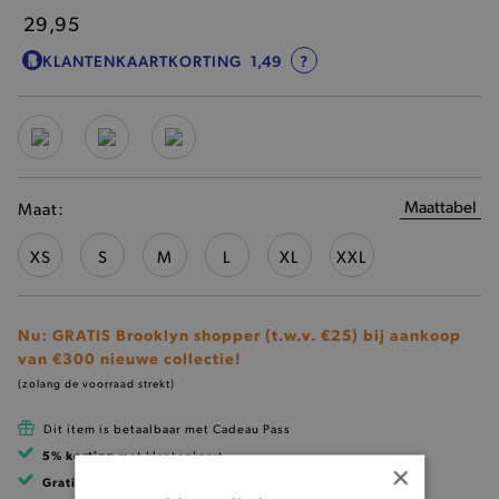
29,95
KLANTENKAARTKORTING
1,49
?
Maattabel
Maat:
XS
S
M
L
XL
XXL
Nu: GRATIS Brooklyn shopper (t.w.v. €25) bij aankoop
van €300 nieuwe collectie!
(zolang de voorraad strekt)
Dit item is betaalbaar met Cadeau Pass
5% korting
met klantenkaart
×
Gratis verzending
vanaf 99 EUR