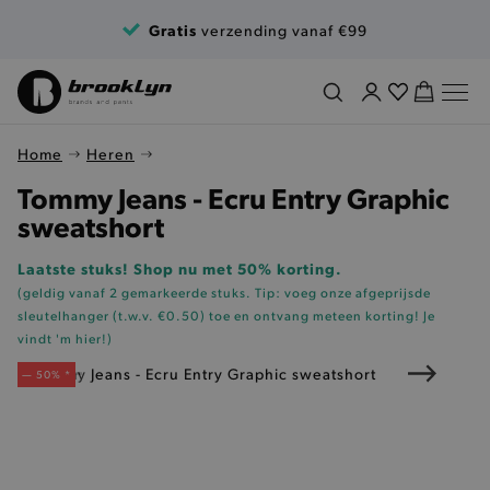
Ga naar de inhoud
Gratis
verzending vanaf €99
Home
Heren
Tommy Jeans - Ecru Entry Graphic
sweatshort
Laatste stuks! Shop nu met 50% korting.
(geldig vanaf 2 gemarkeerde stuks. Tip: voeg onze
afgeprijsde
sleutelhanger (t.w.v. €0.50)
toe en ontvang meteen korting!
Je
vindt 'm hier!
)
— 50% *