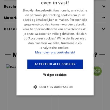
even in vast!
Beschrijving
Brooklyn.be gebruikt functionele, analytische
en persoonlijke/tracking cookies om jouw
Materiaal
bezoek gemakkelijker te maken. Persoonlijke
gegevens/cookies kunnen worden gebruikt
Details
voor het personaliseren van advertenties.Wil
je onze website ten volle gebruiken, klik dan
op ‘Accepteer cookies’. Wil je dat liever niet,
dan plaatsen we enkel functionele en
analytische cookies.
Misschien is dit iets voor jou?
Meer over ons cookiebeleid
ACCEPTEER ALLE COOKIES
— 50% *
Weiger cookies
COOKIES AANPASSEN
BASIS COOKIES
ANALYTISCHE