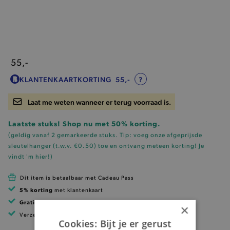
55,-
KLANTENKAARTKORTING
55,-
?
Laat me weten wanneer er terug voorraad is.
Laatste stuks! Shop nu met 50% korting.
(geldig vanaf 2 gemarkeerde stuks. Tip: voeg onze
afgeprijsde
sleutelhanger (t.w.v. €0.50)
toe en ontvang meteen korting!
Je
vindt 'm hier!
)
Dit item is betaalbaar met Cadeau Pass
5% korting
met klantenkaart
Gratis verzending
vanaf 99 EUR
×
Verzending binnen 1 à 2 werkdagen
Cookies: Bijt je er gerust