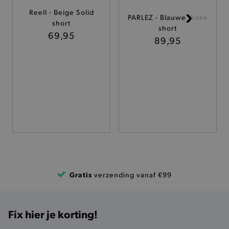
Reell - Beige Solid
PARLEZ - Blauwe Wake
TARGETING
short
short
69,95
89,95
FUNCTIONALITEIT
Basis cookies
Analytische
Targeting
Functionaliteit
De strikt noodzakelijke cookies verbeteren jouw
smulervaring op de site en zorgen ervoor dat de
site op een correcte manier wordt verorberd. De
analytische en functionele cookies vullen hun
buikjes algemene bezoekersinformatie, maar
niet jouw identiteit.
Gratis
verzending vanaf €99
Naam
Provider
/
Domein
product-added-modal
.brooklyn.be
Fix hier je korting!