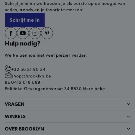
Schrijf je in en we houden je als eerste op de hoogte van
selected-val
.brooklyn.be
acties, trends en je favoriete merken!
Schrijf me in
pickupStoreVal
.brooklyn.be
Hulp nodig?
We helpen jou met veel plezier verder.
pickupAddress
.brooklyn.be
+32 56 21 80 24
Google Privacy Policy
shop@brooklyn.be
BE 0412 018 089
Politieke Gevangenenstraat 34 8530 Harelbeke
product-out-of-stock-modal
.brooklyn.be
VRAGEN
WINKELS
__cf_bm
Cloudflare Inc.
.calendly.com
OVER BROOKLYN