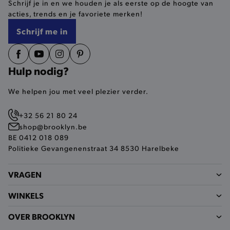
Schrijf je in en we houden je als eerste op de hoogte van
selected-val
.brooklyn.be
acties, trends en je favoriete merken!
Schrijf me in
pickupStoreVal
.brooklyn.be
Hulp nodig?
We helpen jou met veel plezier verder.
pickupAddress
.brooklyn.be
+32 56 21 80 24
Google Privacy Policy
shop@brooklyn.be
BE 0412 018 089
Politieke Gevangenenstraat 34 8530 Harelbeke
product-out-of-stock-modal
.brooklyn.be
VRAGEN
WINKELS
__cf_bm
Cloudflare Inc.
.calendly.com
OVER BROOKLYN