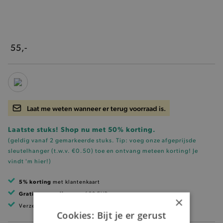
55,-
Laat me weten wanneer er terug voorraad is.
Laatste stuks! Shop nu met 50% korting.
(geldig vanaf 2 gemarkeerde stuks. Tip: voeg onze
afgeprijsde
sleutelhanger (t.w.v. €0.50)
toe en ontvang meteen korting!
Je
vindt 'm hier!
)
5% korting
met klantenkaart
Gratis verzending
vanaf 99 EUR
×
Verzending binnen 1 à 2 werkdagen
Cookies: Bijt je er gerust