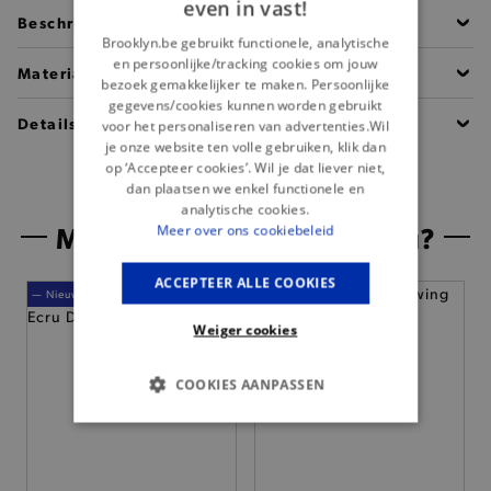
even in vast!
Beschrijving
Brooklyn.be gebruikt functionele, analytische
en persoonlijke/tracking cookies om jouw
Materiaal
bezoek gemakkelijker te maken. Persoonlijke
gegevens/cookies kunnen worden gebruikt
Details
voor het personaliseren van advertenties.Wil
je onze website ten volle gebruiken, klik dan
op ‘Accepteer cookies’. Wil je dat liever niet,
dan plaatsen we enkel functionele en
analytische cookies.
Misschien is dit iets voor jou?
Meer over ons cookiebeleid
ACCEPTEER ALLE COOKIES
— Nieuw
Weiger cookies
COOKIES AANPASSEN
BASIS COOKIES
ANALYTISCHE