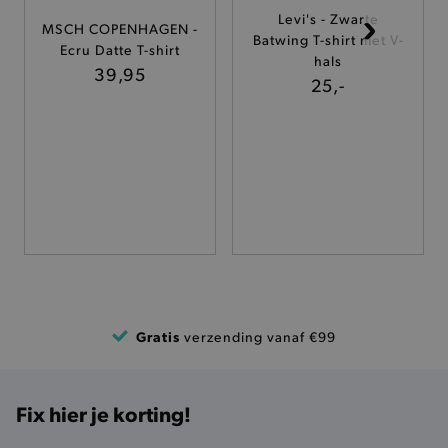
Levi's - Zwarte
MSCH COPENHAGEN -
Batwing T-shirt met V-
TARGETING
Ecru Datte T-shirt
hals
39,95
25,-
FUNCTIONALITEIT
Basis cookies
Analytische
Targeting
Functionaliteit
De strikt noodzakelijke cookies verbeteren jouw
smulervaring op de site en zorgen ervoor dat de
site op een correcte manier wordt verorberd. De
analytische en functionele cookies vullen hun
buikjes algemene bezoekersinformatie, maar
niet jouw identiteit.
Gratis
verzending vanaf €99
Naam
Provider
/
Domein
product-added-modal
.brooklyn.be
Fix hier je korting!