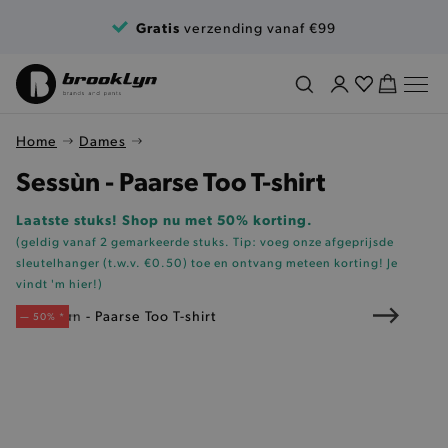
Ga naar de inhoud
Gratis
verzending vanaf €99
Home
Dames
Sessùn - Paarse Too T-shirt
Laatste stuks! Shop nu met 50% korting.
(geldig vanaf 2 gemarkeerde stuks. Tip: voeg onze
afgeprijsde
sleutelhanger (t.w.v. €0.50)
toe en ontvang meteen korting!
Je
vindt 'm hier!
)
— 50% *