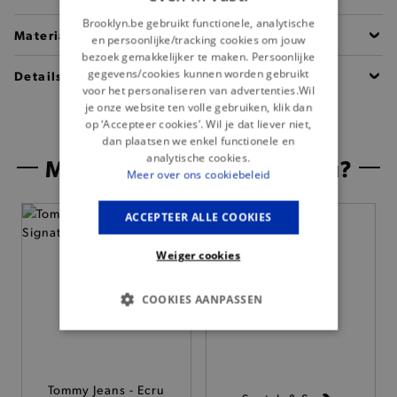
Brooklyn.be gebruikt functionele, analytische
Materiaal
en persoonlijke/tracking cookies om jouw
bezoek gemakkelijker te maken. Persoonlijke
gegevens/cookies kunnen worden gebruikt
Details
voor het personaliseren van advertenties.Wil
je onze website ten volle gebruiken, klik dan
op ‘Accepteer cookies’. Wil je dat liever niet,
dan plaatsen we enkel functionele en
analytische cookies.
Misschien is dit iets voor jou?
Meer over ons cookiebeleid
ACCEPTEER ALLE COOKIES
Weiger cookies
COOKIES AANPASSEN
BASIS COOKIES
ANALYTISCHE
Tommy Jeans - Ecru