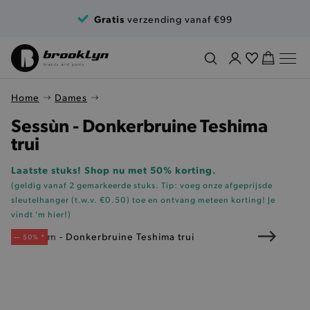
Ga naar de inhoud
Gratis
verzending vanaf €99
Home
Dames
Sessùn - Donkerbruine Teshima
trui
Laatste stuks! Shop nu met 50% korting.
(geldig vanaf 2 gemarkeerde stuks. Tip: voeg onze
afgeprijsde
sleutelhanger (t.w.v. €0.50)
toe en ontvang meteen korting!
Je
vindt 'm hier!
)
— 50% *