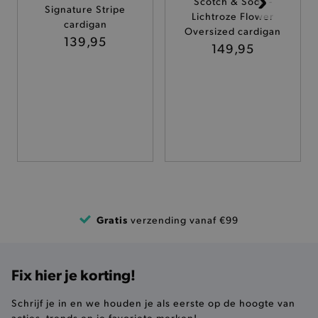
Scotch & Soda -
Signature Stripe
Lichtroze Flower
TARGETING
cardigan
Oversized cardigan
139,95
149,95
FUNCTIONALITEIT
Basis cookies
Analytische
Targeting
Functionaliteit
De strikt noodzakelijke cookies verbeteren jouw
smulervaring op de site en zorgen ervoor dat de
site op een correcte manier wordt verorberd. De
analytische en functionele cookies vullen hun
buikjes algemene bezoekersinformatie, maar
Gratis
verzending vanaf €99
niet jouw identiteit.
Naam
Provider
/
Domein
product-added-modal
.brooklyn.be
Fix hier je korting!
Schrijf je in en we houden je als eerste op de hoogte van
acties, trends en je favoriete merken!