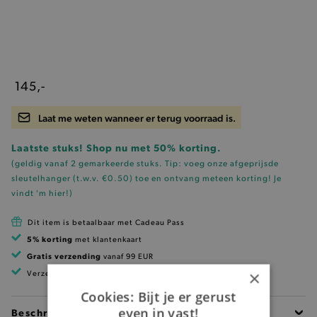
145,-
Laat me weten wanneer er terug voorraad is.
Laatste stuks! Shop nu met 50% korting.
(geldig vanaf 2 gemarkeerde stuks. Tip: voeg onze
afgeprijsde
sleutelhanger (t.w.v. €0.50)
toe en ontvang meteen korting!
Je
vindt 'm hier!
)
Dit item is betaalbaar met Cadeau Pass
5% korting
met klantenkaart
Gratis verzending
vanaf 99 EUR
×
Verzending binnen 1 à 2 werkdagen
Cookies: Bijt je er gerust
even in vast!
Beschrijving