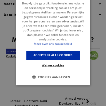
Brooklyn.be gebruikt functionele, analytische
Materiaal
en persoonlijke/tracking cookies om jouw
bezoek gemakkelijker te maken. Persoonlijke
Details
gegevens/cookies kunnen worden gebruikt
voor het personaliseren van advertenties.Wil
je onze website ten volle gebruiken, klik dan
op ‘Accepteer cookies’. Wil je dat liever niet,
dan plaatsen we enkel functionele en
Misschien is dit iets voor jou?
analytische cookies.
Meer over ons cookiebeleid
— Nieuw
ACCEPTEER ALLE COOKIES
Weiger cookies
COOKIES AANPASSEN
BASIS COOKIES
ANALYTISCHE
Armed Angels -
Loreak - Lichtroze-Kaki
Donkergrijze Fine Knit
Kadalau Dot trui