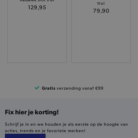
trui
TARGETING
129,95
79,90
FUNCTIONALITEIT
Basis cookies
Analytische
Targeting
Functionaliteit
De strikt noodzakelijke cookies verbeteren jouw
smulervaring op de site en zorgen ervoor dat de
site op een correcte manier wordt verorberd. De
analytische en functionele cookies vullen hun
Gratis
verzending vanaf €99
buikjes algemene bezoekersinformatie, maar
niet jouw identiteit.
Naam
Provider
/
Domein
Fix hier je korting!
product-added-modal
.brooklyn.be
Schrijf je in en we houden je als eerste op de hoogte van
acties, trends en je favoriete merken!
selected-val
.brooklyn.be