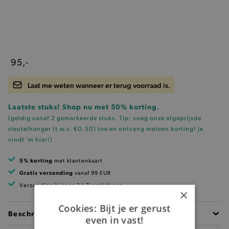
95,-
Laat me weten wanneer er terug voorraad is.
Laatste stuks! Shop nu met 50% korting.
(geldig vanaf 2 gemarkeerde stuks. Tip: voeg onze
afgeprijsde
sleutelhanger (t.w.v. €0.50)
toe en ontvang meteen korting!
Je
vindt 'm hier!
)
5% korting
met klantenkaart
Gratis verzending
vanaf 99 EUR
Verzending binnen 1 à 2 werkdagen
×
Cookies: Bijt je er gerust
Beschrijving
even in vast!