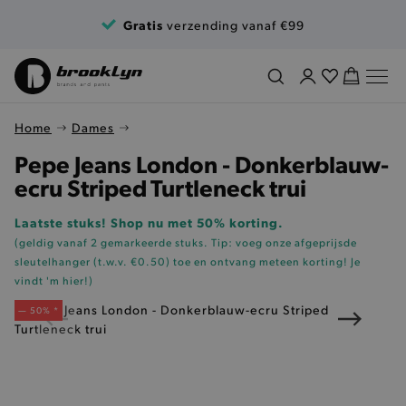
Ga naar de inhoud
Gratis
verzending vanaf €99
Home
Dames
Pepe Jeans London - Donkerblauw-
ecru Striped Turtleneck trui
Laatste stuks! Shop nu met 50% korting.
(geldig vanaf 2 gemarkeerde stuks. Tip: voeg onze
afgeprijsde
sleutelhanger (t.w.v. €0.50)
toe en ontvang meteen korting!
Je
vindt 'm hier!
)
— 50% *