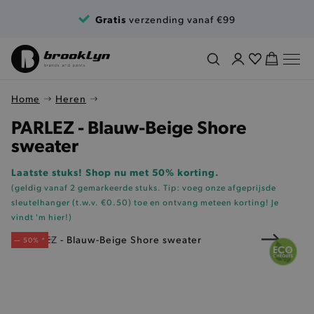
Ga naar de inhoud
Gratis
verzending vanaf €99
Home
Heren
PARLEZ - Blauw-Beige Shore
sweater
Laatste stuks! Shop nu met 50% korting.
(geldig vanaf 2 gemarkeerde stuks. Tip: voeg onze
afgeprijsde
sleutelhanger (t.w.v. €0.50)
toe en ontvang meteen korting!
Je
vindt 'm hier!
)
— 50% *