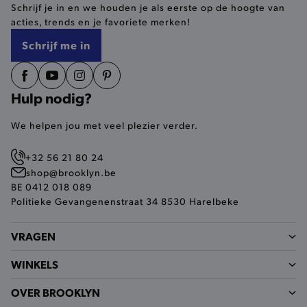
Schrijf je in en we houden je als eerste op de hoogte van
selected-val
.brooklyn.be
acties, trends en je favoriete merken!
Schrijf me in
pickupStoreVal
.brooklyn.be
Hulp nodig?
We helpen jou met veel plezier verder.
pickupAddress
.brooklyn.be
+32 56 21 80 24
Google Privacy Policy
shop@brooklyn.be
BE 0412 018 089
Politieke Gevangenenstraat 34 8530 Harelbeke
product-out-of-stock-modal
.brooklyn.be
VRAGEN
WINKELS
__cf_bm
Cloudflare Inc.
.calendly.com
OVER BROOKLYN