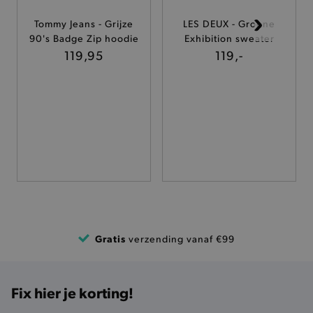
Tommy Jeans - Grijze
LES DEUX - Groene
TARGETING
90's Badge Zip hoodie
Exhibition sweater
119,95
119,-
FUNCTIONALITEIT
Basis cookies
Analytische
Targeting
Functionaliteit
De strikt noodzakelijke cookies verbeteren jouw
smulervaring op de site en zorgen ervoor dat de
site op een correcte manier wordt verorberd. De
analytische en functionele cookies vullen hun
buikjes algemene bezoekersinformatie, maar
niet jouw identiteit.
Gratis
verzending vanaf €99
Naam
Provider
/
Domein
product-added-modal
.brooklyn.be
Fix hier je korting!