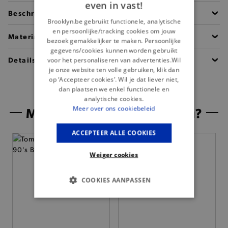
even in vast!
Beschrijving
Brooklyn.be gebruikt functionele, analytische
en persoonlijke/tracking cookies om jouw
Materiaal
bezoek gemakkelijker te maken. Persoonlijke
gegevens/cookies kunnen worden gebruikt
Details
voor het personaliseren van advertenties.Wil
je onze website ten volle gebruiken, klik dan
op ‘Accepteer cookies’. Wil je dat liever niet,
dan plaatsen we enkel functionele en
analytische cookies.
Misschien is dit iets voor jou?
Meer over ons cookiebeleid
ACCEPTEER ALLE COOKIES
Weiger cookies
COOKIES AANPASSEN
BASIS COOKIES
ANALYTISCHE