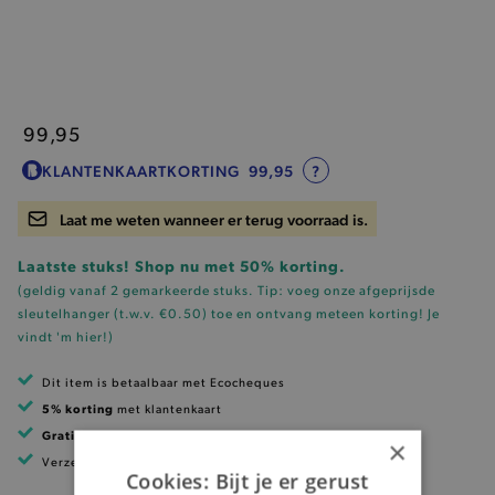
99,95
KLANTENKAARTKORTING
99,95
?
Laat me weten wanneer er terug voorraad is.
Laatste stuks! Shop nu met 50% korting.
(geldig vanaf 2 gemarkeerde stuks. Tip: voeg onze
afgeprijsde
sleutelhanger (t.w.v. €0.50)
toe en ontvang meteen korting!
Je
vindt 'm hier!
)
Dit item is betaalbaar met Ecocheques
5% korting
met klantenkaart
Gratis verzending
vanaf 99 EUR
×
Verzending binnen 1 à 2 werkdagen
Cookies: Bijt je er gerust