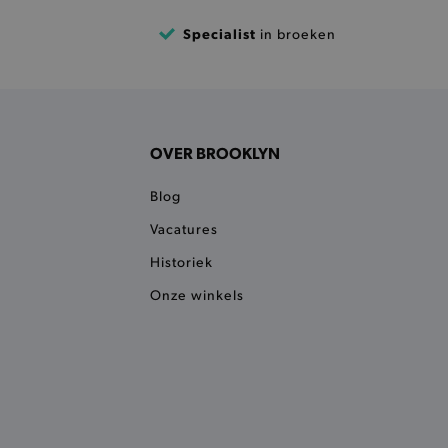
 een product te kunnen
Specialist
in broeken
 onderscheid te maken
gunstig voor de website, om
aken over het gebruik van
ervoor dat product
eüpdatet.
OVER BROOKLYN
voudigt het opslaan van
ller worden gebakken.
Blog
kkelijkt het opslaan in de
sneller laden en jouw
Vacatures
Historiek
n je jouw website serveren
okie ruikt welke server de
Onze winkels
ie detecteert wanneer de
 bezocht.
ele cookies om het
 Chat ID op te slaan en de
sters te onderscheiden.
kkelijkt het opslaan in de
sneller laden en jouw