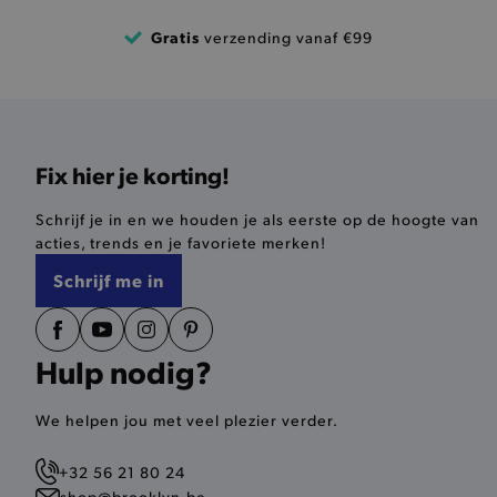
product-out-of-stock-mod
Google Privacy Poli
Gratis
verzending vanaf €99
__cf_bm
product_data_storage
Fix hier je korting!
mage-cache-sessid
Schrijf je in en we houden je als eerste op de hoogte van
mage-cache-storage-secti
acties, trends en je favoriete merken!
invalidation
Schrijf me in
AWSALBCORS
Hulp nodig?
last_visited_store
__zlcmid
We helpen jou met veel plezier verder.
+32 56 21 80 24
mage-cache-storage
shop@brooklyn.be