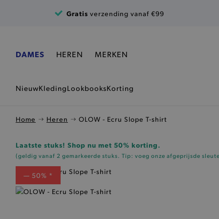
Ga naar de inhoud
Gratis
verzending vanaf €99
DAMES
HEREN
MERKEN
Nieuw
Kleding
Lookbooks
Korting
Home
Heren
OLOW - Ecru Slope T-shirt
Laatste stuks! Shop nu met 50% korting.
(geldig vanaf 2 gemarkeerde stuks. Tip: voeg onze
afgeprijsde sleut
— 50% *