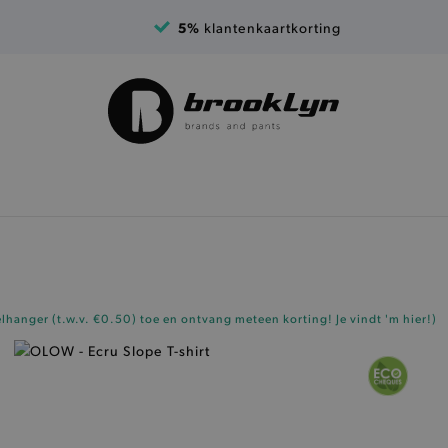
5%
klantenkaartkorting
elhanger (t.w.v. €0.50)
toe en ontvang meteen korting!
Je vindt 'm hier!
)