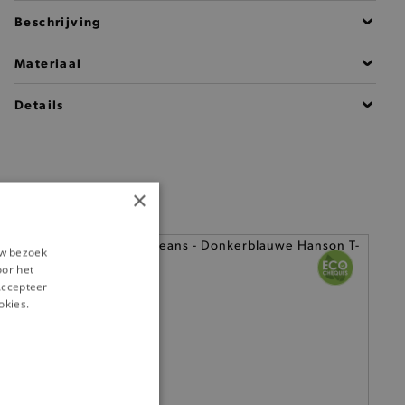
Beschrijving
Materiaal
Details
×
uw bezoek
oor het
‘Accepteer
okies.