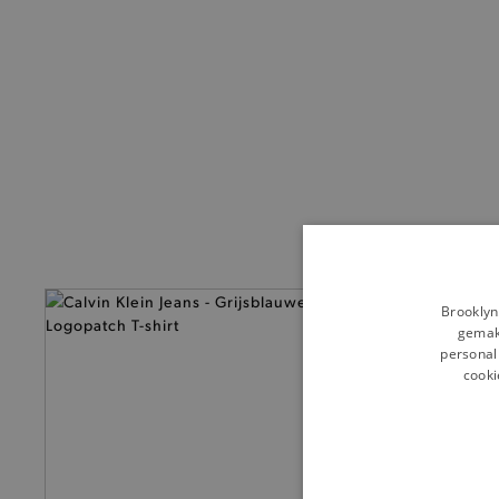
Brooklyn
gemakk
personali
cooki