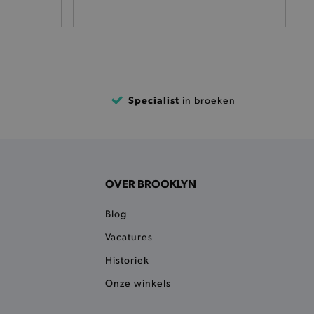
het je afhaaladres te
frekenproces.
 een product te kunnen
 onderscheid te maken
gunstig voor de website, om
aken over het gebruik van
Specialist
in broeken
ervoor dat product
eüpdatet.
voudigt het opslaan van
ller worden gebakken.
OVER BROOKLYN
kkelijkt het opslaan in de
sneller laden en jouw
Blog
n je jouw website serveren
okie ruikt welke server de
Vacatures
Historiek
ie detecteert wanneer de
 bezocht.
Onze winkels
ele cookies om het
 Chat ID op te slaan en de