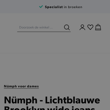
Specialist
in broeken
Nümph voor dames
Nümph - Lichtblauwe
Brooklyn wide jeans