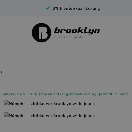
5%
klantenkaartkorting
ns
elhanger (t.w.v. €0.50)
toe en ontvang meteen korting!
Je vindt 'm hier!
)