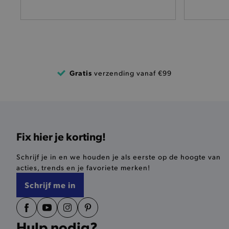
pickupAddress
product-out-of-stock-mod
Google Privacy Poli
__cf_bm
Gratis
verzending vanaf €99
product_data_storage
mage-cache-sessid
Fix hier je korting!
mage-cache-storage-secti
invalidation
Schrijf je in en we houden je als eerste op de hoogte van
AWSALBCORS
acties, trends en je favoriete merken!
Schrijf me in
last_visited_store
__zlcmid
Hulp nodig?