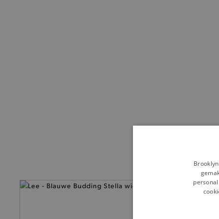
Brooklyn
gemakk
personali
cooki