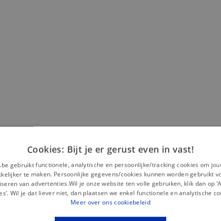
Cookies: Bijt je er gerust even in vast!
Misschien is dit iets voor jou?
.be gebruikt functionele, analytische en persoonlijke/tracking cookies om jo
elijker te maken. Persoonlijke gegevens/cookies kunnen worden gebruikt v
seren van advertenties.Wil je onze website ten volle gebruiken, klik dan op 
es’. Wil je dat liever niet, dan plaatsen we enkel functionele en analytische co
Meer over ons cookiebeleid