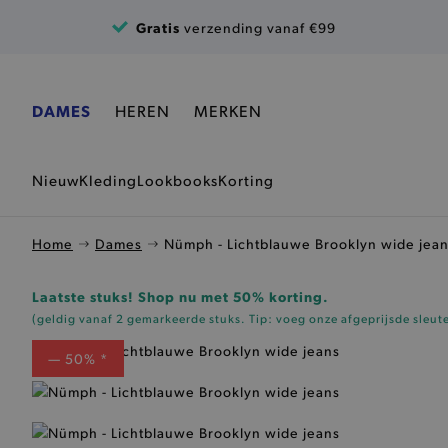
Ga naar de inhoud
Gratis
verzending vanaf €99
DAMES
HEREN
MERKEN
Nieuw
Kleding
Lookbooks
Korting
Home
Dames
Nümph - Lichtblauwe Brooklyn wide jea
Laatste stuks! Shop nu met 50% korting.
(geldig vanaf 2 gemarkeerde stuks. Tip: voeg onze
afgeprijsde sleut
— 50% *