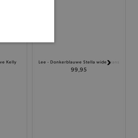
ONALITEIT
we Kelly
Lee - Donkerblauwe Stella wide jeans
99,95
cte manier wordt verorberd.
 een product te kunnen
het je winkel van afhaling
t afrekenproces.