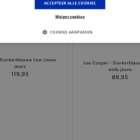
ACCEPTEER ALLE COOKIES
Weiger cookies
COOKIES AANPASSEN
S COOKIES
ANALYTISCHE
TARGETING
FUNCTI
 - Donkerblauwe Low Loose
Lee Cooper - Donkerblau
jeans
wide jeans
119,95
Basis cookies
Analytische
Targeting
Functionaliteit
89,95
kies verbeteren jouw smulervaring op de site en zorgen ervoor dat de site op een corre
le cookies vullen hun buikjes algemene bezoekersinformatie, maar niet jouw identiteit.
Provider
/
Domein
Vervaldatum
Omschrijving
.brooklyn.be
1 uur
Deze cookie is noodzakelijk om
selecteren.
.brooklyn.be
7 dagen
Selected shipping store
.brooklyn.be
7 dagen
Deze cookie is noodzakelijk om 
te kunnen selecteren tijdens he