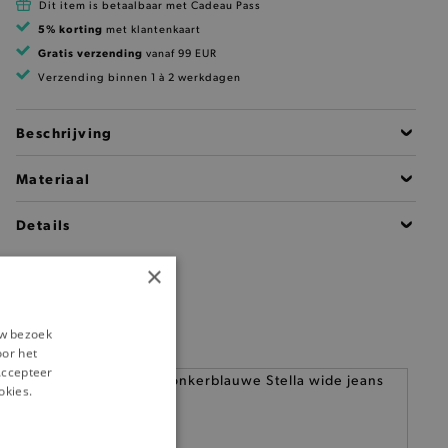
Dit item is betaalbaar met Cadeau Pass
5% korting
met klantenkaart
Gratis verzending
vanaf 99 EUR
Verzending binnen 1 à 2 werkdagen
Beschrijving
Materiaal
Details
×
uw bezoek
oor het
‘Accepteer
okies.