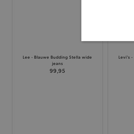
BASI
Lee - Blauwe Budding Stella wide
Levi's
e
jeans
99,95
De strikt noodzakelijke coo
De analytische en functione
Naam
product-added-modal
selected-val
pickupStoreVal