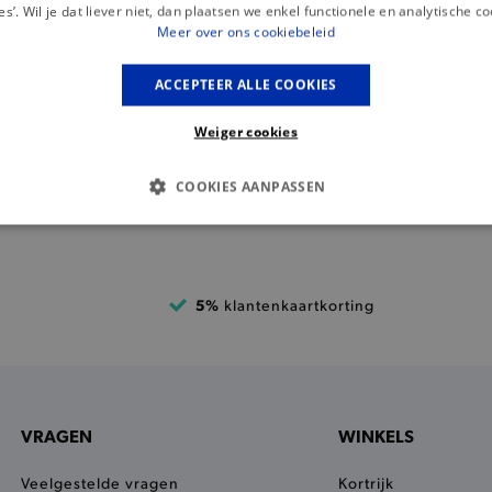
es’. Wil je dat liever niet, dan plaatsen we enkel functionele en analytische co
Meer over ons cookiebeleid
ACCEPTEER ALLE COOKIES
Weiger cookies
COOKIES AANPASSEN
S COOKIES
ANALYTISCHE
TARGETING
FUNCTI
5%
klantenkaartkorting
Basis cookies
Analytische
Targeting
Functionaliteit
kies verbeteren jouw smulervaring op de site en zorgen ervoor dat de site op een corre
le cookies vullen hun buikjes algemene bezoekersinformatie, maar niet jouw identiteit.
Provider
/
Domein
Vervaldatum
Omschrijving
VRAGEN
WINKELS
.brooklyn.be
1 uur
Deze cookie is noodzakelijk om
selecteren.
Veelgestelde vragen
Kortrijk