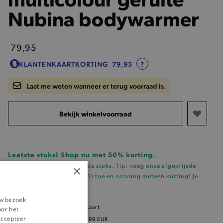
Nubina bodywarmer
79,95
KLANTENKAARTKORTING
79,95
?
Laat me weten wanneer er terug voorraad is.
Bekijk winkelvoorraad
Laatste stuks! Shop nu met 50% korting.
(geldig vanaf 2 gemarkeerde stuks. Tip: voeg onze
afgeprijsde
×
sleutelhanger (t.w.v. €0.50)
toe en ontvang meteen korting!
Je
vindt 'm hier!
)
uw bezoek
5% korting
met klantenkaart
oor het
‘Accepteer
Gratis verzending
vanaf 99 EUR