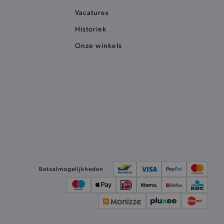
Vacatures
het je winkel van afhaling
Historiek
t afrekenproces.
het je afhaaladres te
Onze winkels
frekenproces.
 een product te kunnen
 onderscheid te maken
gunstig voor de website, om
aken over het gebruik van
ervoor dat product
eüpdatet.
voudigt het opslaan van
ller worden gebakken.
kkelijkt het opslaan in de
Betaalmogelijkheden
sneller laden en jouw
n je jouw website serveren
okie ruikt welke server de
ie detecteert wanneer de