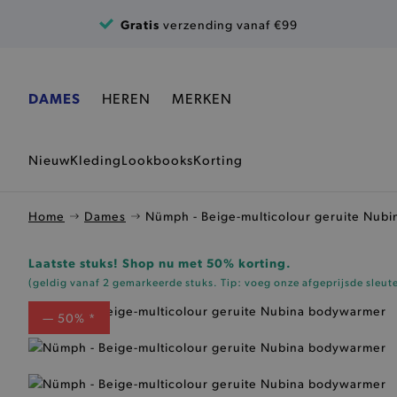
Ga naar de inhoud
Gratis
verzending vanaf €99
DAMES
HEREN
MERKEN
Nieuw
Kleding
Lookbooks
Korting
Home
Dames
Nümph - Beige-multicolour geruite Nub
Laatste stuks! Shop nu met 50% korting.
(geldig vanaf 2 gemarkeerde stuks. Tip: voeg onze
afgeprijsde sleut
— 50% *