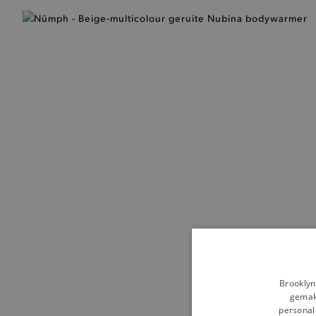
Brooklyn
gemakk
personali