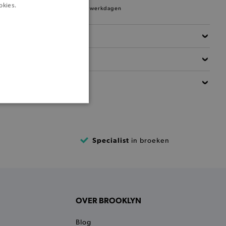
okies.
Verzending binnen 1 à 2 werkdagen
Beschrijving
Materiaal
Details
ONALITEIT
Specialist
in broeken
cte manier wordt verorberd.
OVER BROOKLYN
 een product te kunnen
Blog