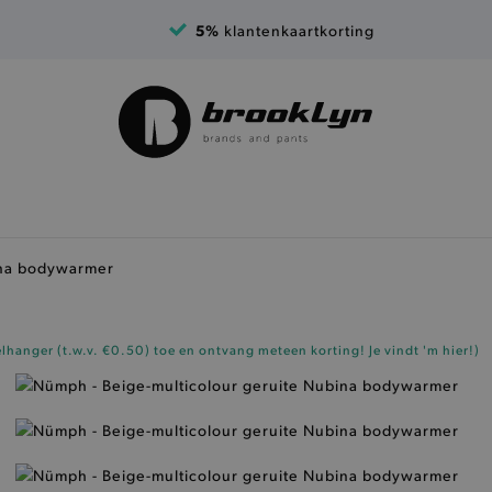
5%
klantenkaartkorting
ina bodywarmer
elhanger (t.w.v. €0.50)
toe en ontvang meteen korting!
Je vindt 'm hier!
)