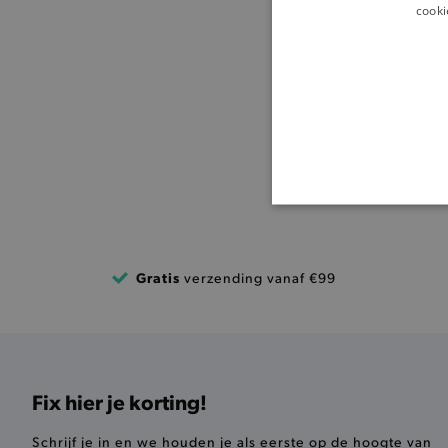
cooki
BASI
Gratis
verzending vanaf €99
De strikt noodzakelijke coo
De analytische en functione
Naam
Fix hier je korting!
product-added-modal
Schrijf je in en we houden je als eerste op de hoogte van