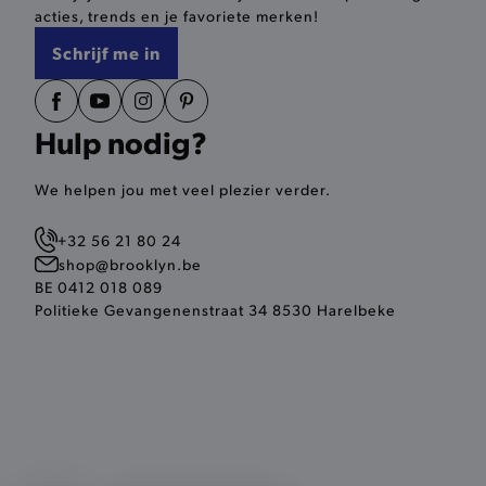
acties, trends en je favoriete merken!
selected-val
pickupStoreVal
Schrijf me in
pickupAddress
Hulp nodig?
product-out-of-stock-mod
Google Privacy Poli
__cf_bm
We helpen jou met veel plezier verder.
+32 56 21 80 24
shop@brooklyn.be
product_data_storage
BE 0412 018 089
Politieke Gevangenenstraat 34 8530 Harelbeke
mage-cache-sessid
mage-cache-storage-secti
invalidation
AWSALBCORS
last_visited_store