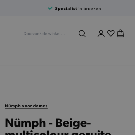
Specialist
in broeken
Nümph voor dames
Nümph - Beige-
multicolour geruite