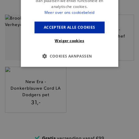
dan plaatsen we enkel functionele en
analytische cookies.
Meer over ons cookiebeleid
— 50% *
ACCEPTEER ALLE COOKIES
Service Works -
Donkerblauwe Chef
Weiger cookies
short
75,-
COOKIES AANPASSEN
BASIS COOKIES
New Era -
ANALYTISCHE
Donkerblauwe Cord LA
Dodgers pet
TARGETING
31,-
FUNCTIONALITEIT
Gratis
verzending vanaf €99