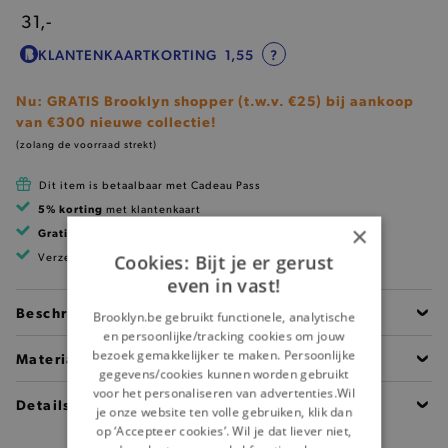
31,-
KLANTENKAARTKORTING
1,55
?
Nu: GRATIS Brooklyn shopper (t.w.v. €25) bij aankoop
van €300 nieuwe collectie!
(zolang de voorraad strekt)
Dit item is betaalbaar met Cadeau Pass
5% korting
met klantenkaart
×
Gratis verzending
vanaf 99 EUR
Verzending binnen 1 à 2 werkdagen
Cookies: Bijt je er gerust
even in vast!
Beschrijving
Brooklyn.be gebruikt functionele, analytische
en persoonlijke/tracking cookies om jouw
bezoek gemakkelijker te maken. Persoonlijke
Materiaal
gegevens/cookies kunnen worden gebruikt
voor het personaliseren van advertenties.Wil
Details
je onze website ten volle gebruiken, klik dan
op ‘Accepteer cookies’. Wil je dat liever niet,