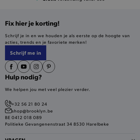
Basis cookies
Analytische
Targeting
Functionaliteit
Fix hier je korting!
De strikt noodzakelijke cookies verbeteren jouw
smulervaring op de site en zorgen ervoor dat de
site op een correcte manier wordt verorberd. De
Schrijf je in en we houden je als eerste op de hoogte van
analytische en functionele cookies vullen hun
acties, trends en je favoriete merken!
buikjes algemene bezoekersinformatie, maar
niet jouw identiteit.
Schrijf me in
Naam
Provider
/
Domein
product-added-modal
.brooklyn.be
Hulp nodig?
We helpen jou met veel plezier verder.
selected-val
.brooklyn.be
+32 56 21 80 24
pickupStoreVal
.brooklyn.be
shop@brooklyn.be
BE 0412 018 089
Politieke Gevangenenstraat 34 8530 Harelbeke
VRAGEN