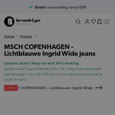
Ga naar de inhoud
Gratis
verzending vanaf €99
Home
Dames
MSCH COPENHAGEN -
Lichtblauwe Ingrid Wide jeans
Laatste stuks! Shop nu met 50% korting.
(geldig vanaf 2 gemarkeerde stuks. Tip: voeg onze
afgeprijsde
sleutelhanger (t.w.v. €0.50)
toe en ontvang meteen korting!
Je
vindt 'm hier!
)
— 50% *