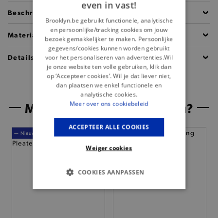
even in vast!
Beschrijving
Brooklyn.be gebruikt functionele, analytische
en persoonlijke/tracking cookies om jouw
Materiaal
bezoek gemakkelijker te maken. Persoonlijke
gegevens/cookies kunnen worden gebruikt
Details
voor het personaliseren van advertenties.Wil
je onze website ten volle gebruiken, klik dan
op ‘Accepteer cookies’. Wil je dat liever niet,
dan plaatsen we enkel functionele en
analytische cookies.
Misschien is dit iets voor jou?
Meer over ons cookiebeleid
ACCEPTEER ALLE COOKIES
— Nieuw
Weiger cookies
COOKIES AANPASSEN
BASIS COOKIES
ANALYTISCHE