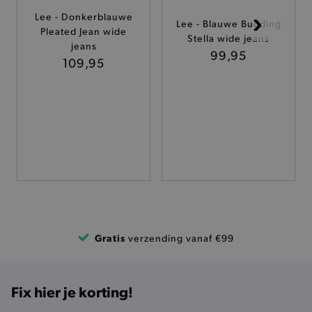
Lee - Donkerblauwe
Lee - Blauwe Budding
TARGETING
Pleated Jean wide
Stella wide jeans
jeans
99,95
109,95
FUNCTIONALITEIT
Basis cookies
Analytische
Targeting
Functionaliteit
De strikt noodzakelijke cookies verbeteren jouw
smulervaring op de site en zorgen ervoor dat de
site op een correcte manier wordt verorberd. De
analytische en functionele cookies vullen hun
buikjes algemene bezoekersinformatie, maar
niet jouw identiteit.
Gratis
verzending vanaf €99
Naam
Provider
/
Domein
product-added-modal
.brooklyn.be
Fix hier je korting!