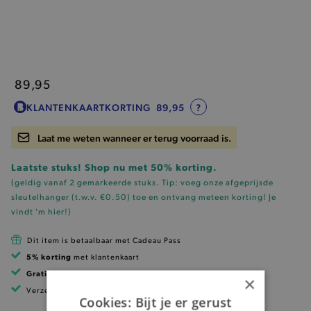
89,95
KLANTENKAARTKORTING
89,95
?
Laat me weten wanneer er terug voorraad is.
Laatste stuks! Shop nu met 50% korting.
(geldig vanaf 2 gemarkeerde stuks. Tip: voeg onze
afgeprijsde
sleutelhanger (t.w.v. €0.50)
toe en ontvang meteen korting!
Je
vindt 'm hier!
)
Dit item is betaalbaar met Cadeau Pass
5% korting
met klantenkaart
Gratis verzending
vanaf 99 EUR
×
Verzending binnen 1 à 2 werkdagen
Cookies: Bijt je er gerust