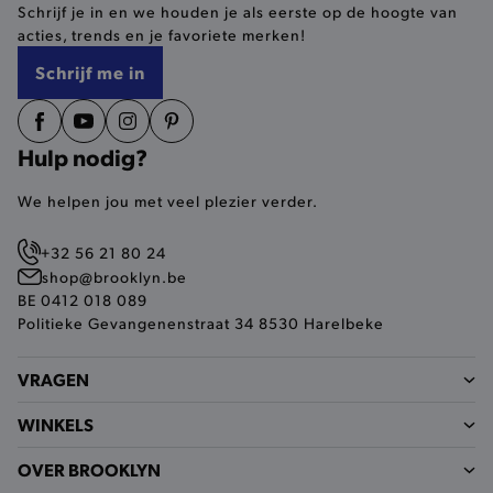
Schrijf je in en we houden je als eerste op de hoogte van
selected-val
.brooklyn.be
acties, trends en je favoriete merken!
Schrijf me in
pickupStoreVal
.brooklyn.be
Hulp nodig?
We helpen jou met veel plezier verder.
pickupAddress
.brooklyn.be
+32 56 21 80 24
Google Privacy Policy
shop@brooklyn.be
BE 0412 018 089
Politieke Gevangenenstraat 34 8530 Harelbeke
product-out-of-stock-modal
.brooklyn.be
VRAGEN
WINKELS
__cf_bm
Cloudflare Inc.
.calendly.com
OVER BROOKLYN