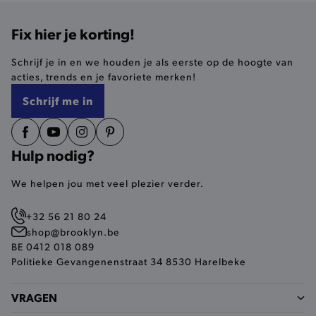
Fix hier je korting!
selected-val
.brooklyn.be
Schrijf je in en we houden je als eerste op de hoogte van
pickupStoreVal
.brooklyn.be
acties, trends en je favoriete merken!
Schrijf me in
Hulp nodig?
pickupAddress
.brooklyn.be
We helpen jou met veel plezier verder.
Google Privacy Policy
+32 56 21 80 24
shop@brooklyn.be
product-out-of-stock-modal
.brooklyn.be
BE 0412 018 089
Politieke Gevangenenstraat 34 8530 Harelbeke
VRAGEN
__cf_bm
Cloudflare Inc.
.calendly.com