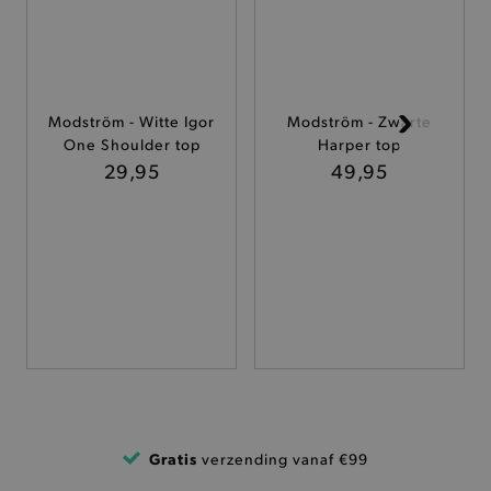
ANALYTISCHE
TARGETING
Modström - Witte Igor
Modström - Zwarte
FUNCTIONALITEIT
One Shoulder top
Harper top
29,95
49,95
Basis cookies
Analytische
Targeting
Functionaliteit
De strikt noodzakelijke cookies verbeteren jouw
smulervaring op de site en zorgen ervoor dat de
site op een correcte manier wordt verorberd. De
analytische en functionele cookies vullen hun
buikjes algemene bezoekersinformatie, maar
niet jouw identiteit.
Naam
Provider
/
Domein
Gratis
verzending vanaf €99
product-added-modal
.brooklyn.be