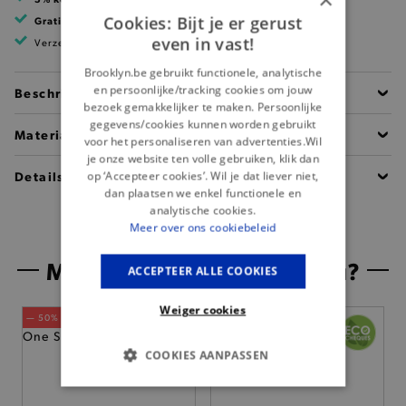
Cookies: Bijt je er gerust
Gratis verzending
vanaf 99 EUR
even in vast!
Verzending binnen 1 à 2 werkdagen
Brooklyn.be gebruikt functionele, analytische
en persoonlijke/tracking cookies om jouw
Beschrijving
bezoek gemakkelijker te maken. Persoonlijke
gegevens/cookies kunnen worden gebruikt
Materiaal
voor het personaliseren van advertenties.Wil
je onze website ten volle gebruiken, klik dan
Details
op ‘Accepteer cookies’. Wil je dat liever niet,
dan plaatsen we enkel functionele en
analytische cookies.
Meer over ons cookiebeleid
Misschien is dit iets voor jou?
ACCEPTEER ALLE COOKIES
Weiger cookies
— 50% *
COOKIES AANPASSEN
BASIS COOKIES