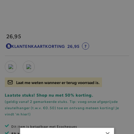
26,95
KLANTENKAARTKORTING
26,95
?
Laat me weten wanneer er terug voorraad is.
Laatste stuks! Shop nu met 50% korting.
(geldig vanaf 2 gemarkeerde stuks. Tip: voeg onze
afgeprijsde
sleutelhanger (t.w.v. €0.50)
toe en ontvang meteen korting!
Je
vindt 'm hier!
)
Dit item is betaalbaar met Ecocheques
×
5% korting
met klantenkaart