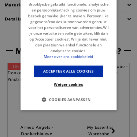
Brooklyn.be gebruikt functionele, analytische
Materiaal
en persoonlijke/tracking cookies om jouw
bezoek gemakkelijker te maken. Persoonlijke
Details
gegevens/cookies kunnen worden gebruikt
voor het personaliseren van advertenties.Wil
je onze website ten volle gebruiken, klik dan
op ‘Accepteer cookies’. Wil je dat liever niet,
dan plaatsen we enkel functionele en
Misschien is dit iets voor jou?
analytische cookies.
Meer over ons cookiebeleid
— 50% *
ACCEPTEER ALLE COOKIES
Weiger cookies
COOKIES AANPASSEN
BASIS COOKIES
Armed Angels -
ANALYTISCHE
My Essential
Donkerblauwe
Wardrobe -