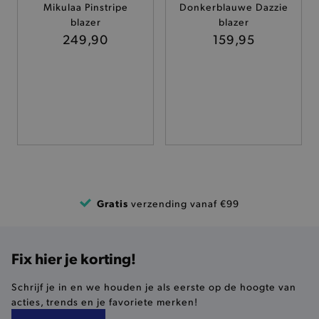
Mikulaa Pinstripe
Donkerblauwe Dazzie
TARGETING
blazer
blazer
249,90
159,95
FUNCTIONALITEIT
Basis cookies
Analytische
Targeting
Functionaliteit
De strikt noodzakelijke cookies verbeteren jouw
smulervaring op de site en zorgen ervoor dat de
site op een correcte manier wordt verorberd. De
analytische en functionele cookies vullen hun
Gratis
verzending vanaf €99
buikjes algemene bezoekersinformatie, maar
niet jouw identiteit.
Naam
Provider
/
Domein
Fix hier je korting!
product-added-modal
.brooklyn.be
Schrijf je in en we houden je als eerste op de hoogte van
acties, trends en je favoriete merken!
selected-val
.brooklyn.be