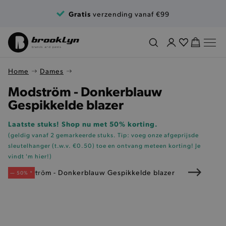
Ga naar de inhoud
Gratis
verzending vanaf €99
Home
Dames
Modström - Donkerblauw
Gespikkelde blazer
Laatste stuks! Shop nu met 50% korting.
(geldig vanaf 2 gemarkeerde stuks. Tip: voeg onze
afgeprijsde
sleutelhanger (t.w.v. €0.50)
toe en ontvang meteen korting!
Je
vindt 'm hier!
)
— 50% *