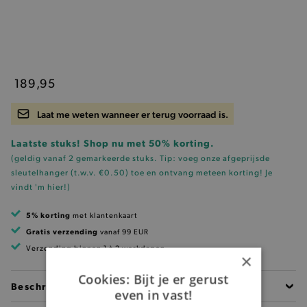
189,95
Laat me weten wanneer er terug voorraad is.
Laatste stuks! Shop nu met 50% korting.
(geldig vanaf 2 gemarkeerde stuks. Tip: voeg onze
afgeprijsde
sleutelhanger (t.w.v. €0.50)
toe en ontvang meteen korting!
Je
vindt 'm hier!
)
5% korting
met klantenkaart
Gratis verzending
vanaf 99 EUR
Verzending binnen 1 à 2 werkdagen
×
Cookies: Bijt je er gerust
Beschrijving
even in vast!