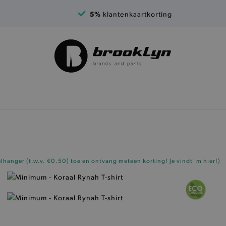
5%
klantenkaartkorting
elhanger (t.w.v. €0.50)
toe en ontvang meteen korting!
Je vindt 'm hier!
)