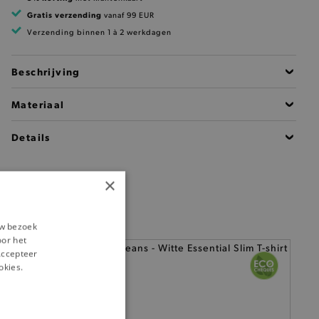
Gratis verzending
vanaf 99 EUR
Verzending binnen 1 à 2 werkdagen
Beschrijving
Materiaal
Details
×
uw bezoek
oor het
‘Accepteer
okies.