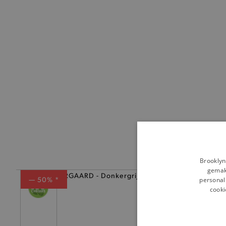
Brooklyn
gemakk
— 50% *
personali
cooki