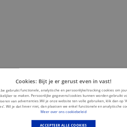
Cookies: Bijt je er gerust even in vast!
Misschien is dit iets voor jou?
.be gebruikt functionele, analytische en persoonlijke/tracking cookies om jo
elijker te maken. Persoonlijke gegevens/cookies kunnen worden gebruikt v
seren van advertenties.Wil je onze website ten volle gebruiken, klik dan op 
— 50% *
es’. Wil je dat liever niet, dan plaatsen we enkel functionele en analytische co
Meer over ons cookiebeleid
ACCEPTEER ALLE COOKIES