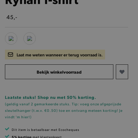
45,-
Laat me weten wanneer er terug voorraad is.
Bekijk winkelvoorraad
Laatste stuks! Shop nu met 50% korting.
(geldig vanaf 2 gemarkeerde stuks. Tip: voeg onze
afgeprijsde
sleutelhanger (t.w.v. €0.50)
toe en ontvang meteen korting!
Je
vindt 'm hier!
)
Dit item is betaalbaar met Ecocheques
5% korting
met klantenkaart