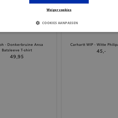
Weiger cookies
COOKIES AANPASSEN
S COOKIES
ANALYTISCHE
TARGETING
FUNCTI
h - Donkerbruine Ansa
Carhartt WIP - Witte Philip
Batsleeve T-shirt
45,-
49,95
Basis cookies
Analytische
Targeting
Functionaliteit
kies verbeteren jouw smulervaring op de site en zorgen ervoor dat de site op een corre
le cookies vullen hun buikjes algemene bezoekersinformatie, maar niet jouw identiteit.
Provider
/
Domein
Vervaldatum
Omschrijving
.brooklyn.be
1 uur
Deze cookie is noodzakelijk om
selecteren.
.brooklyn.be
7 dagen
Selected shipping store
.brooklyn.be
7 dagen
Deze cookie is noodzakelijk om 
te kunnen selecteren tijdens he