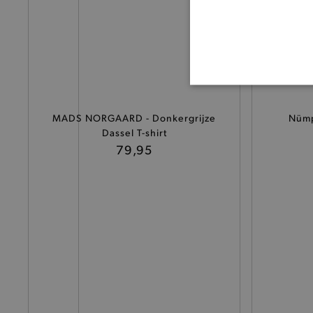
BASI
MADS NORGAARD - Donkergrijze
Nümp
Dassel T-shirt
79,95
De strikt noodzakelijke coo
De analytische en functione
Naam
product-added-modal
selected-val
pickupStoreVal