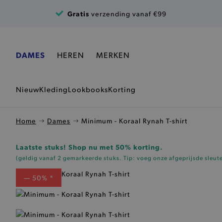
Ga naar de inhoud
Gratis
verzending vanaf €99
DAMES
HEREN
MERKEN
Nieuw
Kleding
Lookbooks
Korting
Home
Dames
Minimum - Koraal Rynah T-shirt
Laatste stuks! Shop nu met 50% korting.
(geldig vanaf 2 gemarkeerde stuks. Tip: voeg onze
afgeprijsde sleut
— 50% *