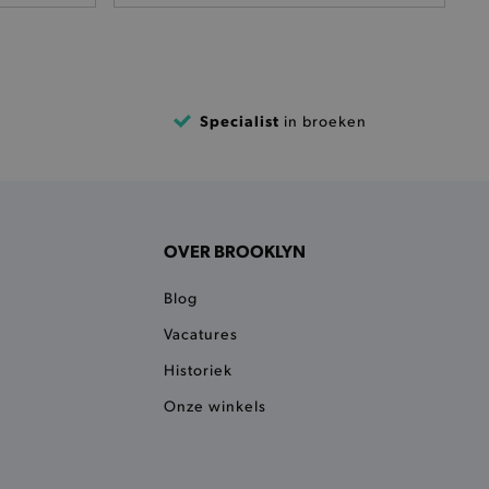
het je afhaaladres te
frekenproces.
 een product te kunnen
 onderscheid te maken
gunstig voor de website, om
Specialist
in broeken
aken over het gebruik van
ervoor dat product
eüpdatet.
voudigt het opslaan van
ller worden gebakken.
OVER BROOKLYN
kkelijkt het opslaan in de
sneller laden en jouw
Blog
n je jouw website serveren
Vacatures
okie ruikt welke server de
Historiek
ie detecteert wanneer de
Onze winkels
 bezocht.
ele cookies om het
 Chat ID op te slaan en de
sters te onderscheiden.