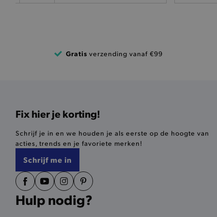
pickupAddress
product-out-of-stock-mod
Google Privacy Poli
__cf_bm
Gratis
verzending vanaf €99
product_data_storage
mage-cache-sessid
Fix hier je korting!
mage-cache-storage-secti
invalidation
Schrijf je in en we houden je als eerste op de hoogte van
acties, trends en je favoriete merken!
AWSALBCORS
Schrijf me in
last_visited_store
Hulp nodig?
__zlcmid