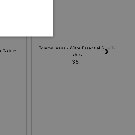
ONALITEIT
Tommy Jeans - Witte Essential Slim T-
a T-shirt
shirt
35,-
cte manier wordt verorberd.
 een product te kunnen
het je winkel van afhaling
t afrekenproces.