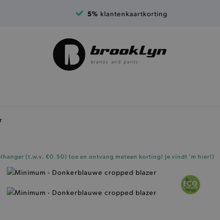
5%
klantenkaartkorting
r
elhanger (t.w.v. €0.50)
toe en ontvang meteen korting!
Je vindt 'm hier!
)