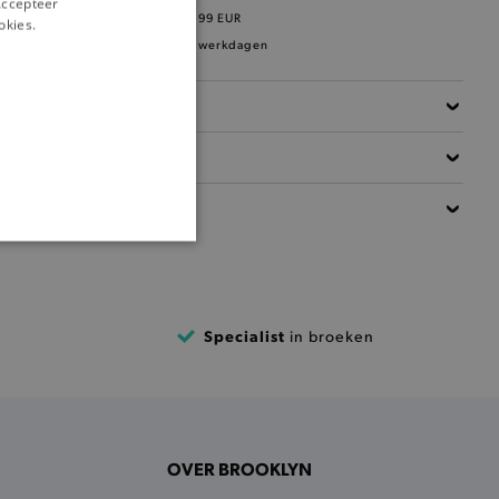
‘Accepteer
Gratis verzending
vanaf 99 EUR
okies.
Verzending binnen 1 à 2 werkdagen
Beschrijving
Materiaal
Details
ONALITEIT
Specialist
in broeken
cte manier wordt verorberd.
OVER BROOKLYN
 een product te kunnen