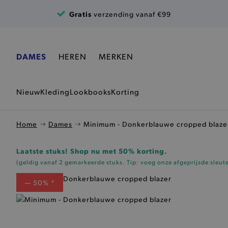
Ga naar de inhoud
Gratis
verzending vanaf €99
DAMES
HEREN
MERKEN
Nieuw
Kleding
Lookbooks
Korting
Home
Dames
Minimum - Donkerblauwe cropped blaze
Laatste stuks! Shop nu met 50% korting.
(geldig vanaf 2 gemarkeerde stuks. Tip: voeg onze
afgeprijsde sleut
— 50% *