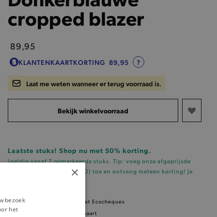
cropped blazer
89,95
KLANTENKAARTKORTING
89,95
?
Laat me weten wanneer er terug voorraad is.
Bekijk winkelvoorraad
Laatste stuks! Shop nu met 50% korting.
(geldig vanaf 2 gemarkeerde stuks. Tip: voeg onze
afgeprijsde
×
sleutelhanger (t.w.v. €0.50)
toe en ontvang meteen korting!
Je
vindt 'm hier!
)
uw bezoek
Dit item is betaalbaar met Ecocheques
oor het
5% korting
met klantenkaart