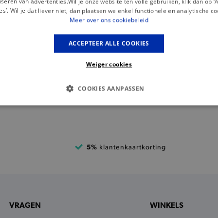
seren van advertenties.Wil je onze website ten volle gebruiken, klik dan op 
es’. Wil je dat liever niet, dan plaatsen we enkel functionele en analytische co
Meer over ons cookiebeleid
ACCEPTEER ALLE COOKIES
Weiger cookies
COOKIES AANPASSEN
S COOKIES
ANALYTISCHE
TARGETING
FUNCTI
5%
klantenkaartkorting
Basis cookies
Analytische
Targeting
Functionaliteit
kies verbeteren jouw smulervaring op de site en zorgen ervoor dat de site op een corre
le cookies vullen hun buikjes algemene bezoekersinformatie, maar niet jouw identiteit.
Provider
/
Domein
Vervaldatum
Omschrijving
VRAGEN
WINKELS
.brooklyn.be
1 uur
Deze cookie is noodzakelijk om
selecteren.