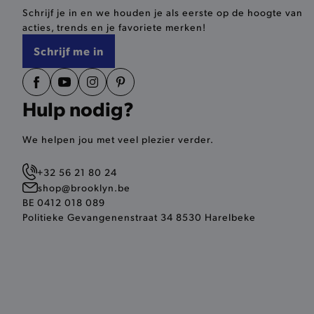
Schrijf je in en we houden je als eerste op de hoogte van
selected-val
acties, trends en je favoriete merken!
pickupStoreVal
Schrijf me in
pickupAddress
product-out-of-stock-mod
Hulp nodig?
Google Privacy Poli
__cf_bm
We helpen jou met veel plezier verder.
+32 56 21 80 24
product_data_storage
shop@brooklyn.be
BE 0412 018 089
mage-cache-sessid
Politieke Gevangenenstraat 34 8530 Harelbeke
mage-cache-storage-secti
invalidation
AWSALBCORS