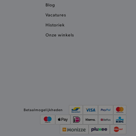
Blog
Vacatures
het je winkel van afhaling
t afrekenproces.
Historiek
het je afhaaladres te
frekenproces.
Onze winkels
 een product te kunnen
 onderscheid te maken
gunstig voor de website, om
aken over het gebruik van
ervoor dat product
eüpdatet.
voudigt het opslaan van
ller worden gebakken.
kkelijkt het opslaan in de
sneller laden en jouw
Betaalmogelijkheden
n je jouw website serveren
okie ruikt welke server de