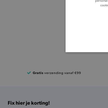
personali
cooki
BASI
Gratis
verzending vanaf €99
De strikt noodzakelijke coo
De analytische en functione
Naam
Fix hier je korting!
product-added-modal