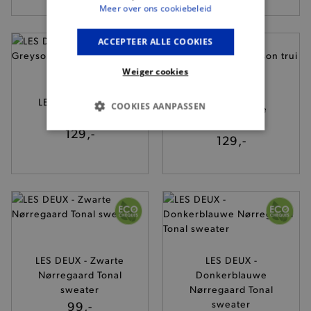
Meer over ons cookiebeleid
ACCEPTEER ALLE COOKIES
Weiger cookies
LES DEUX -
LES DEUX - Grijze
COOKIES AANPASSEN
Donkerblauwe
Greyson trui
Greyson trui
129,-
BASIS COOKIES
129,-
ANALYTISCHE
TARGETING
FUNCTIONALITEIT
LES DEUX - Zwarte
LES DEUX -
Nørregaard Tonal
Donkerblauwe
sweater
Nørregaard Tonal
Basis cookies
Analytische
Targeting
99,-
sweater