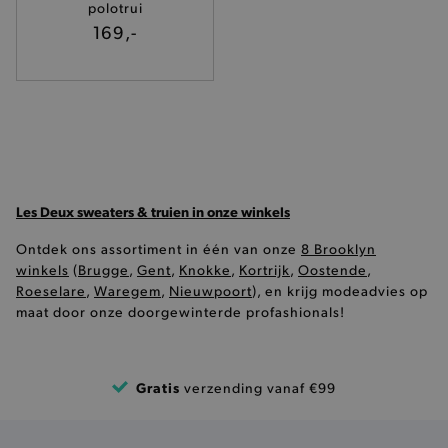
polotrui
169,-
Google Privacy Policy
product-out-of-stock-modal
.brooklyn.be
__cf_bm
Cloudflare Inc.
.calendly.com
Les Deux sweaters & truien in onze winkels
Ontdek ons assortiment in één van onze
8 Brooklyn
winkels
(
Brugge
,
Gent
,
Knokke
,
Kortrijk
,
Oostende
,
Roeselare
,
Waregem
,
Nieuwpoort
), en krijg modeadvies op
maat door onze doorgewinterde profashionals!
product_data_storage
Adobe Inc.
www.brooklyn.be
Gratis
verzending vanaf €99