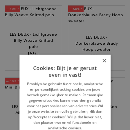
— 50% *
— 50% *
LES DEUX - Lichtgroene
LES DEUX -
Billy Weave Knitted
Donkerblauwe Brady
polo
Hoop sweater
159,-
119,-
×
Cookies: Bijt je er gerust
even in vast!
— 50% *
— 50% *
Brooklyn.be gebruikt functionele, analytische
en persoonlijke/tracking cookies om jouw
bezoek gemakkelijker te maken. Persoonlijke
gegevens/cookies kunnen worden gebruikt
voor het personaliseren van advertenties.Wil
LES DEUX - Gele Cole
LES DEUX - Ecru Ben
je onze website ten volle gebruiken, klik dan
Mini Blake hoodie
Artist sweater
op ‘Accepteer cookies’. Wil je dat liever niet,
139,-
119,-
dan plaatsen we enkel functionele en
analytische cookies.