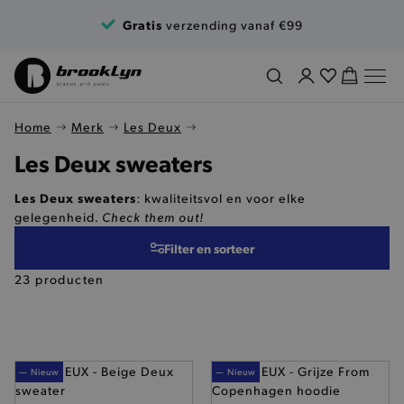
Ga naar de inhoud
Gratis
verzending vanaf €99
Home
Merk
Les Deux
Les Deux sweaters
Les Deux sweaters
: kwaliteitsvol en voor elke
Check them out!
gelegenheid.
Filter en sorteer
23 producten
— Nieuw
— Nieuw