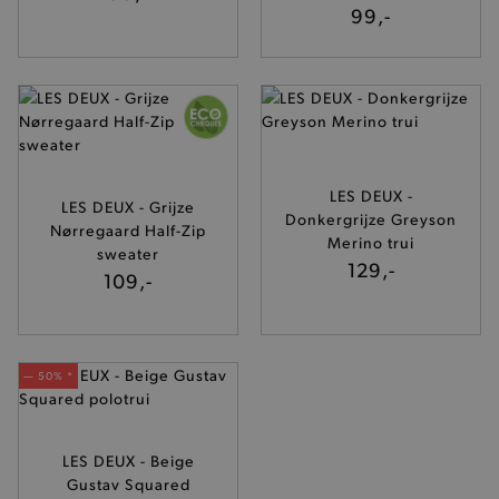
99,-
Functionaliteit
De strikt noodzakelijke cookies verbeteren jouw
smulervaring op de site en zorgen ervoor dat de
site op een correcte manier wordt verorberd. De
analytische en functionele cookies vullen hun
buikjes algemene bezoekersinformatie, maar
niet jouw identiteit.
Naam
Provider
/
Domein
LES DEUX -
LES DEUX - Grijze
product-added-modal
.brooklyn.be
Donkergrijze Greyson
Nørregaard Half-Zip
Merino trui
sweater
129,-
109,-
selected-val
.brooklyn.be
pickupStoreVal
.brooklyn.be
— 50% *
LES DEUX - Beige
Gustav Squared
pickupAddress
.brooklyn.be