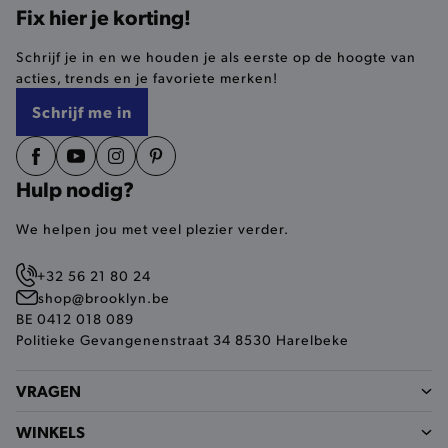
Fix hier je korting!
mage-cache-sessid
Adobe Inc.
www.brooklyn.be
Schrijf je in en we houden je als eerste op de hoogte van
acties, trends en je favoriete merken!
Schrijf me in
mage-cache-storage-section-
Adobe Inc.
invalidation
www.brooklyn.be
Hulp nodig?
We helpen jou met veel plezier verder.
+32 56 21 80 24
AWSALBCORS
Amazon.com Inc.
shop@brooklyn.be
widget-
BE 0412 018 089
mediator.zopim.com
Politieke Gevangenenstraat 34 8530 Harelbeke
VRAGEN
WINKELS