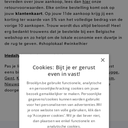
tevreden over jouw aankoop, lees dan
hier
onze
retourvoorwaarden. Elke online bestelling komt ook op
klantenkaart
jouw
. Op jouw 11de aankoop krijg jij een
korting ter waarde van 5% van het volledige bedrag van de
vorige 10 aankopen. Trouw wordt dus altijd beloond! Heel
erg bedankt trouwens dat je bestelde bij een Belgische
webshop en zo helpt om de lokale economie een duwtje in
de rug te geven. #shoplokaal #winkelhier
Iriedaily hemden in onze winkels
×
Pas je liever je kleren voor je ze koopt, kom dan gerust
Cookies: Bijt je er gerust
eens binnen in één van onze
8 Brooklyn winkels
(
Brugge
,
even in vast!
Gent
,
Knokke
,
Kortrijk
,
Oostende
,
Roeselare
,
Waregem
,
Brooklyn.be gebruikt functionele, analytische
Nieuwpoort
), en krijg modeadvies op maat door onze
en persoonlijke/tracking cookies om jouw
doorgewinterde profashionals!
bezoek gemakkelijker te maken. Persoonlijke
gegevens/cookies kunnen worden gebruikt
voor het personaliseren van advertenties.Wil
je onze website ten volle gebruiken, klik dan
Gratis
verzending vanaf €99
op ‘Accepteer cookies’. Wil je dat liever niet,
dan plaatsen we enkel functionele en
analytische cookies.