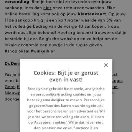
verzending
. Ben je toch niet zo tevreden over jouw
aankoop, lees dan
hier
onze retourvoorwaarden. Elke
klantenkaart
online bestelling komt ook op jouw
. Op jouw
11de aankoop krijg jij een korting ter waarde van 5% van
het volledige bedrag van de vorige 10 aankopen. Trouw
wordt dus altijd beloond! Heel erg bedankt trouwens dat je
bestelde bij een Belgische webshop en zo helpt om de
lokale economie een duwtje in de rug te geven.
#shoplokaal #winkelhier
×
Dr. Denim sweaters en truien in onze winkels
Cookies: Bijt je er gerust
Pas je liever je kleren voor je ze koopt, kom dan gerust
even in vast!
eens binnen in één van onze
8 Brooklyn winkels
(
Brugge
,
Gent
,
Knokke
,
Kortrijk
,
Oostende
,
Roeselare
,
Waregem
,
Brooklyn.be gebruikt functionele, analytische
Nieuwpoort
), en krijg modeadvies op maat door onze
en persoonlijke/tracking cookies om jouw
doorgewinterde profashionals!
bezoek gemakkelijker te maken. Persoonlijke
gegevens/cookies kunnen worden gebruikt
voor het personaliseren van advertenties.Wil
je onze website ten volle gebruiken, klik dan
Gratis
verzending vanaf €99
op ‘Accepteer cookies’. Wil je dat liever niet,
dan plaatsen we enkel functionele en