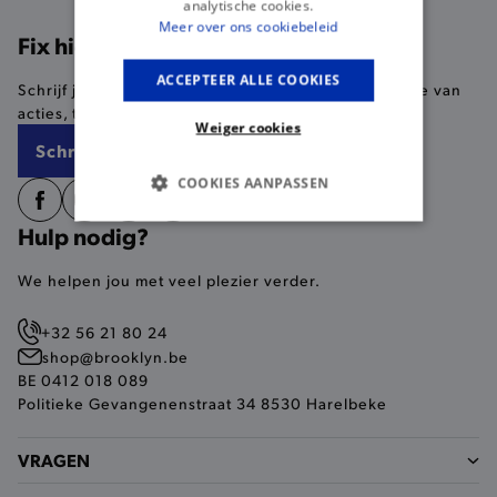
analytische cookies.
Meer over ons cookiebeleid
Fix hier je korting!
ACCEPTEER ALLE COOKIES
Schrijf je in en we houden je als eerste op de hoogte van
acties, trends en je favoriete merken!
Weiger cookies
Schrijf me in
COOKIES AANPASSEN
BASIS COOKIES
Hulp nodig?
We helpen jou met veel plezier verder.
ANALYTISCHE
+32 56 21 80 24
TARGETING
shop@brooklyn.be
BE 0412 018 089
FUNCTIONALITEIT
Politieke Gevangenenstraat 34 8530 Harelbeke
VRAGEN
Basis cookies
Analytische
Targeting