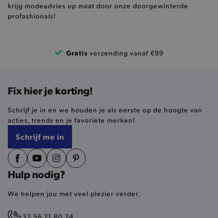
krijg modeadvies op maat door onze doorgewinterde
profashionals!
Basis cookies
Analytische
Targeting
Functionaliteit
Gratis
verzending vanaf €99
De strikt noodzakelijke cookies verbeteren jouw
smulervaring op de site en zorgen ervoor dat de
site op een correcte manier wordt verorberd. De
Fix hier je korting!
analytische en functionele cookies vullen hun
buikjes algemene bezoekersinformatie, maar
niet jouw identiteit.
Schrijf je in en we houden je als eerste op de hoogte van
Naam
Provider
/
Domein
acties, trends en je favoriete merken!
product-added-modal
.brooklyn.be
Schrijf me in
Hulp nodig?
selected-val
.brooklyn.be
We helpen jou met veel plezier verder.
pickupStoreVal
.brooklyn.be
+32 56 21 80 24