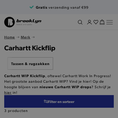
Ga naar de inhoud
Gratis
verzending vanaf €99
Home
Merk
Carhartt Kickflip
Tassen & rugzakken
Carhartt WIP Kickflip
, oftewel Carhartt Work In Progress!
Het grootste aanbod Carhartt WIP? Vind je hier! Op de
nieuwe Carhartt WIP drops
hoogte blijven van
? Schrijf je
hier
in!
Filter en sorteer
3 producten