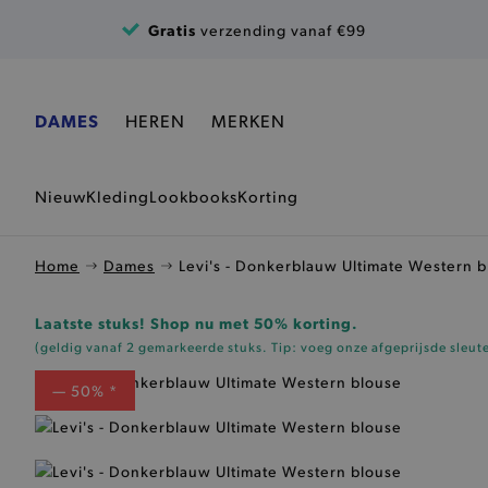
Ga naar de inhoud
Gratis
verzending vanaf €99
DAMES
HEREN
MERKEN
Nieuw
Kleding
Lookbooks
Korting
Home
Dames
Levi's - Donkerblauw Ultimate Western 
Laatste stuks! Shop nu met 50% korting.
(geldig vanaf 2 gemarkeerde stuks. Tip: voeg onze
afgeprijsde sleut
— 50% *