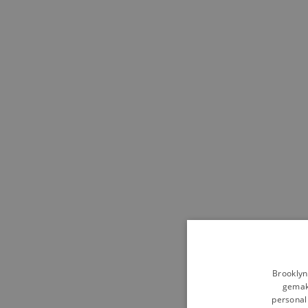
Brooklyn
gemakk
personali