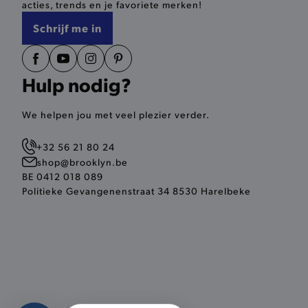
acties, trends en je favoriete merken!
selected-val
Schrijf me in
pickupStoreVal
pickupAddress
Hulp nodig?
product-out-of-stock-mod
Google Privacy Poli
We helpen jou met veel plezier verder.
__cf_bm
+32 56 21 80 24
shop@brooklyn.be
product_data_storage
BE 0412 018 089
Politieke Gevangenenstraat 34 8530 Harelbeke
mage-cache-sessid
mage-cache-storage-secti
invalidation
AWSALBCORS
last_visited_store