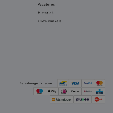
Vacatures
het je winkel van afhaling
Historiek
t afrekenproces.
Onze winkels
het je afhaaladres te
frekenproces.
 een product te kunnen
 onderscheid te maken
gunstig voor de website, om
aken over het gebruik van
ervoor dat product
eüpdatet.
voudigt het opslaan van
ller worden gebakken.
kkelijkt het opslaan in de
Betaalmogelijkheden
sneller laden en jouw
n je jouw website serveren
okie ruikt welke server de
ie detecteert wanneer de