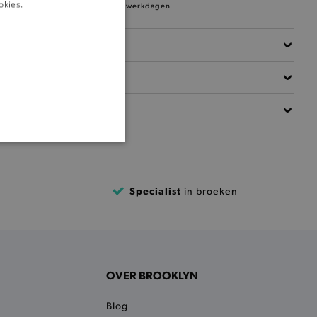
okies.
Verzending binnen 1 à 2 werkdagen
Beschrijving
Materiaal
Details
ONALITEIT
Specialist
in broeken
cte manier wordt verorberd.
OVER BROOKLYN
 een product te kunnen
Blog