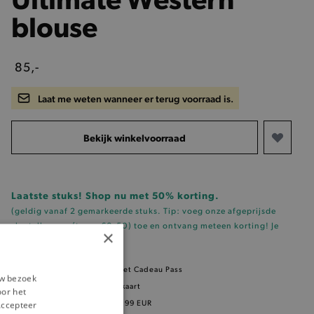
blouse
85,-
Laat me weten wanneer er terug voorraad is.
Bekijk winkelvoorraad
Laatste stuks! Shop nu met 50% korting.
(geldig vanaf 2 gemarkeerde stuks. Tip: voeg onze
afgeprijsde
sleutelhanger (t.w.v. €0.50)
toe en ontvang meteen korting!
Je
×
vindt 'm hier!
)
Dit item is betaalbaar met Cadeau Pass
uw bezoek
5% korting
met klantenkaart
oor het
Gratis verzending
vanaf 99 EUR
‘Accepteer