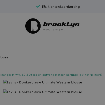
5%
klantenkaartkorting
blouse
elhanger (t.w.v. €0.50)
toe en ontvang meteen korting!
Je vindt 'm hier!
)