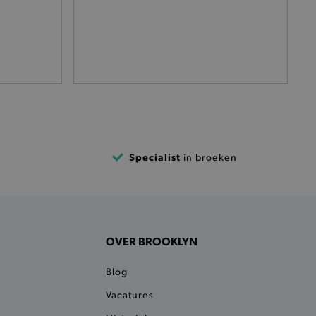
het je winkel van afhaling
t afrekenproces.
het je afhaaladres te
frekenproces.
 een product te kunnen
 onderscheid te maken
gunstig voor de website, om
aken over het gebruik van
ervoor dat product
Specialist
in broeken
eüpdatet.
voudigt het opslaan van
ller worden gebakken.
kkelijkt het opslaan in de
sneller laden en jouw
OVER BROOKLYN
n je jouw website serveren
okie ruikt welke server de
Blog
Vacatures
ie detecteert wanneer de
 bezocht.