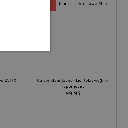
— 50% *
ONALITEIT
we LC110
Calvin Klein Jeans - Lichtblauwe Slim
Taper jeans
cte manier wordt verorberd.
99,95
 een product te kunnen