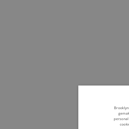
Brooklyn
gemakk
personali
cooki