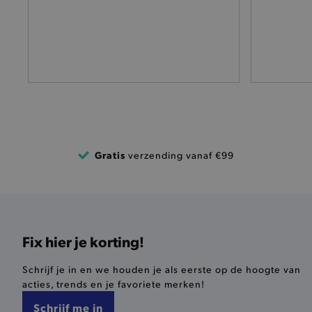
pickupStoreVal
pickupAddress
product-out-of-stock-mod
Google Privacy Poli
__cf_bm
product_data_storage
Gratis
verzending vanaf €99
mage-cache-sessid
mage-cache-storage-secti
invalidation
Fix hier je korting!
AWSALBCORS
Schrijf je in en we houden je als eerste op de hoogte van
acties, trends en je favoriete merken!
last_visited_store
Schrijf me in