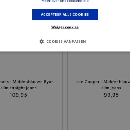
Meer over ons cookiebeleid
ACCEPTEER ALLE COOKIES
Weiger cookies
COOKIES AANPASSEN
S COOKIES
ANALYTISCHE
TARGETING
FUNCTI
eans - Middenblauwe Ryan
Basis cookies
Analytische
Targeting
Lee Cooper - Middenblau
Functionaliteit
slim straight jeans
slim jeans
kies verbeteren jouw smulervaring op de site en zorgen ervoor dat de site op een corre
109,95
99,95
le cookies vullen hun buikjes algemene bezoekersinformatie, maar niet jouw identiteit.
Provider
/
Domein
Vervaldatum
Omschrijving
.brooklyn.be
1 uur
Deze cookie is noodzakelijk om
selecteren.
.brooklyn.be
7 dagen
Selected shipping store