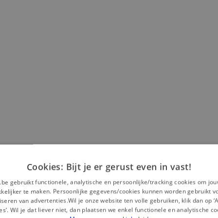
Cookies: Bijt je er gerust even in vast!
.be gebruikt functionele, analytische en persoonlijke/tracking cookies om jo
elijker te maken. Persoonlijke gegevens/cookies kunnen worden gebruikt v
Misschien is dit iets voor jou?
seren van advertenties.Wil je onze website ten volle gebruiken, klik dan op 
es’. Wil je dat liever niet, dan plaatsen we enkel functionele en analytische co