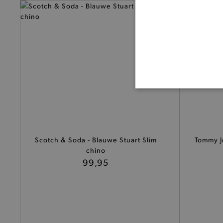
BASI
Scotch & Soda - Blauwe Stuart Slim
Tommy J
chino
De strikt noodzakelijke coo
99,95
De analytische en functione
Naam
product-added-modal
selected-val