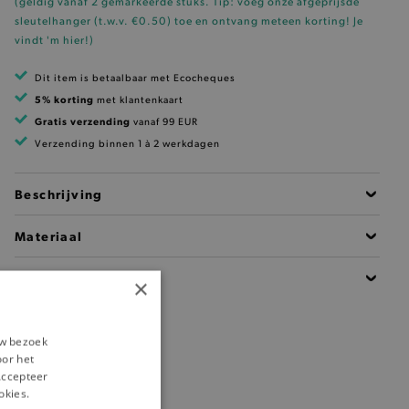
(geldig vanaf 2 gemarkeerde stuks. Tip: voeg onze
afgeprijsde
sleutelhanger (t.w.v. €0.50)
toe en ontvang meteen korting!
Je
vindt 'm hier!
)
Dit item is betaalbaar met Ecocheques
5% korting
met klantenkaart
Gratis verzending
vanaf 99 EUR
Verzending binnen 1 à 2 werkdagen
Beschrijving
Materiaal
Details
×
uw bezoek
oor het
‘Accepteer
okies.