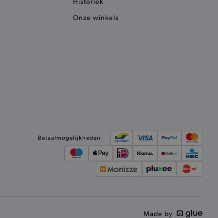
Historiek
ele cookies om het
 Chat ID op te slaan en de
Onze winkels
sters te onderscheiden.
kkelijkt het opslaan in de
sneller laden en jouw
e recent vergeleken
ekendoos.
ror berichten en meldingen
r de Cookie-Script.com-
n van bezoekers te
an Cookie-Script.com is
ken.
Betaalmogelijkheden
et vorige geproefde
t opslaan in de
sneller laden en jouw
et meest recent geproefde
e vorige vergeleken
Made by
ekendoos.