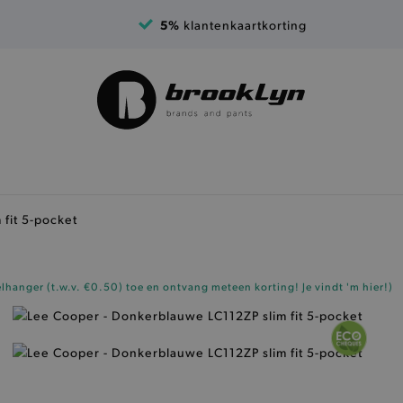
5%
klantenkaartkorting
fit 5-pocket
elhanger (t.w.v. €0.50)
toe en ontvang meteen korting!
Je vindt 'm hier!
)