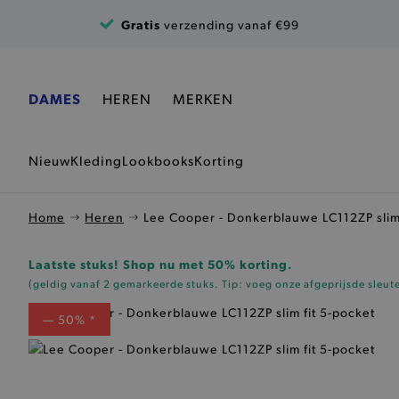
Ga naar de inhoud
Gratis
verzending vanaf €99
DAMES
HEREN
MERKEN
Nieuw
Kleding
Lookbooks
Korting
Home
Heren
Lee Cooper - Donkerblauwe LC112ZP slim 
Laatste stuks! Shop nu met 50% korting.
(geldig vanaf 2 gemarkeerde stuks. Tip: voeg onze
afgeprijsde sleut
— 50% *