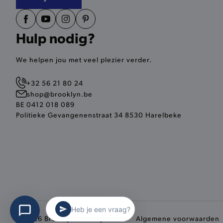
__zlcmid
Hulp nodig?
mage-cache-storage
We helpen jou met veel plezier verder.
recently_compared_produ
+32 56 21 80 24
mage-messages
shop@brooklyn.be
BE 0412 018 089
CookieScriptConsent
Politieke Gevangenenstraat 34 8530 Harelbeke
recently_compared_produ
form_key
recently_viewed_product
Heb je een vraag?
recently_viewed_product_
© 2026 Brooklyn
Privacy beleid
Algemene voorwaarden