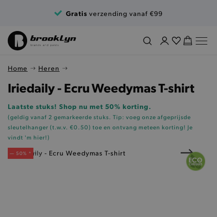
Ga naar de inhoud
Gratis
verzending vanaf €99
Home
Heren
Iriedaily - Ecru Weedymas T-shirt
Laatste stuks! Shop nu met 50% korting.
(geldig vanaf 2 gemarkeerde stuks. Tip: voeg onze
afgeprijsde
sleutelhanger (t.w.v. €0.50)
toe en ontvang meteen korting!
Je
vindt 'm hier!
)
— 50% *