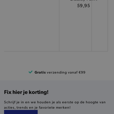
TARGETING
59,95
FUNCTIONALITEIT
Basis cookies
Analytische
Targeting
Functionaliteit
De strikt noodzakelijke cookies verbeteren jouw
smulervaring op de site en zorgen ervoor dat de
site op een correcte manier wordt verorberd. De
analytische en functionele cookies vullen hun
Gratis
verzending vanaf €99
buikjes algemene bezoekersinformatie, maar
niet jouw identiteit.
Naam
Provider
/
Domein
Fix hier je korting!
product-added-modal
.brooklyn.be
Schrijf je in en we houden je als eerste op de hoogte van
acties, trends en je favoriete merken!
selected-val
.brooklyn.be