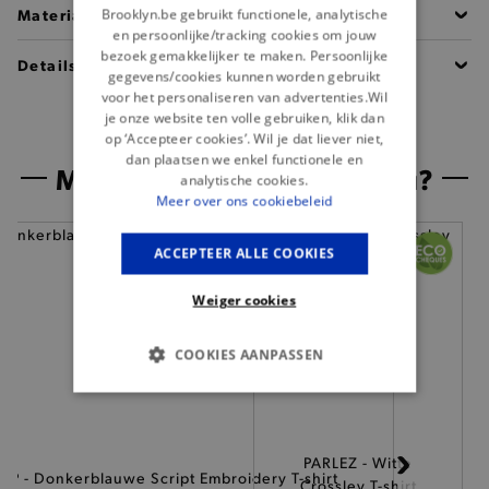
Materiaal
Brooklyn.be gebruikt functionele, analytische
en persoonlijke/tracking cookies om jouw
bezoek gemakkelijker te maken. Persoonlijke
Details
gegevens/cookies kunnen worden gebruikt
voor het personaliseren van advertenties.Wil
je onze website ten volle gebruiken, klik dan
op ‘Accepteer cookies’. Wil je dat liever niet,
dan plaatsen we enkel functionele en
Misschien is dit iets voor jou?
analytische cookies.
Meer over ons cookiebeleid
ACCEPTEER ALLE COOKIES
Weiger cookies
COOKIES AANPASSEN
BASIS COOKIES
ANALYTISCHE
PARLEZ - Witte
WIP - Donkerblauwe Script Embroidery T-shirt
Crossley T-shirt