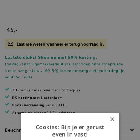
45,-
Laat me weten wanneer er terug voorraad is.
Laatste stuks! Shop nu met 50% korting.
(geldig vanaf 2 gemarkeerde stuks. Tip: voeg onze
afgeprijsde
sleutelhanger (t.w.v. €0.50)
toe en ontvang meteen korting!
Je
vindt 'm hier!
)
Dit item is betaalbaar met Ecocheques
5% korting
met klantenkaart
Gratis verzending
vanaf 99 EUR
Verzending binnen 1 à 2 werkdagen
×
Cookies: Bijt je er gerust
Beschrijving
even in vast!