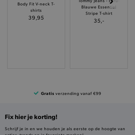
Tommy Jeans - Ecru-
Body Fit V-neck T-
Blauwe Essential
TARGETING
shirts
Stripe T-shirt
39,95
35,-
FUNCTIONALITEIT
Basis cookies
Analytische
Targeting
Functionaliteit
De strikt noodzakelijke cookies verbeteren jouw
smulervaring op de site en zorgen ervoor dat de
site op een correcte manier wordt verorberd. De
analytische en functionele cookies vullen hun
buikjes algemene bezoekersinformatie, maar
Gratis
verzending vanaf €99
niet jouw identiteit.
Naam
Provider
/
Domein
product-added-modal
.brooklyn.be
Fix hier je korting!
Schrijf je in en we houden je als eerste op de hoogte van
acties, trends en je favoriete merken!