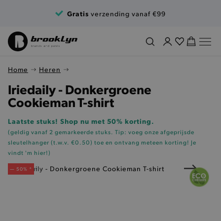
Ga naar de inhoud
Gratis
verzending vanaf €99
Home
Heren
Iriedaily - Donkergroene
Cookieman T-shirt
Laatste stuks! Shop nu met 50% korting.
(geldig vanaf 2 gemarkeerde stuks. Tip: voeg onze
afgeprijsde
sleutelhanger (t.w.v. €0.50)
toe en ontvang meteen korting!
Je
vindt 'm hier!
)
— 50% *