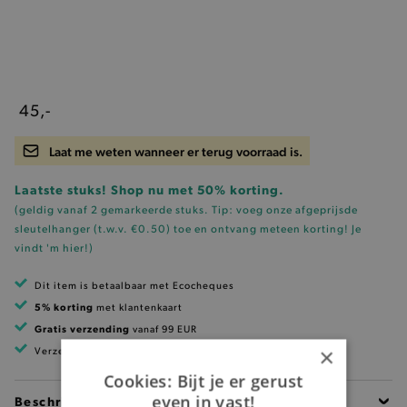
45,-
Laat me weten wanneer er terug voorraad is.
Laatste stuks! Shop nu met 50% korting.
(geldig vanaf 2 gemarkeerde stuks. Tip: voeg onze
afgeprijsde
sleutelhanger (t.w.v. €0.50)
toe en ontvang meteen korting!
Je
vindt 'm hier!
)
Dit item is betaalbaar met Ecocheques
5% korting
met klantenkaart
Gratis verzending
vanaf 99 EUR
×
Verzending binnen 1 à 2 werkdagen
Cookies: Bijt je er gerust
even in vast!
Beschrijving