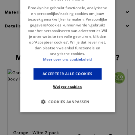
Brooklyn.be gebruikt functionele, analytische
Materiaal
en persoonlijke/tracking cookies om jouw
bezoek gemakkelijker te maken. Persoonlijke
gegevens/cookies kunnen worden gebruikt
Details
voor het personaliseren van advertenties.Wil
je onze website ten volle gebruiken, klik dan
op ‘Accepteer cookies’. Wil je dat liever niet,
dan plaatsen we enkel functionele en
analytische cookies.
Misschien is dit iets voor jou?
Meer over ons cookiebeleid
ACCEPTEER ALLE COOKIES
Weiger cookies
COOKIES AANPASSEN
BASIS COOKIES
ANALYTISCHE
Garage - Witte 2-pack