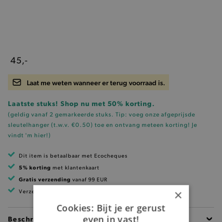
45,-
Laat me weten wanneer er terug voorraad is.
Laatste stuks! Shop nu met 50% korting.
(geldig vanaf 2 gemarkeerde stuks. Tip: voeg onze
afgeprijsde
sleutelhanger (t.w.v. €0.50)
toe en ontvang meteen korting!
Je
vindt 'm hier!
)
Dit item is betaalbaar met Ecocheques
5% korting
met klantenkaart
Gratis verzending
vanaf 99 EUR
×
Verzending binnen 1 à 2 werkdagen
Cookies: Bijt je er gerust
even in vast!
Beschrijving