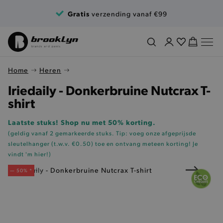
Ga naar de inhoud
Gratis
verzending vanaf €99
Home
Heren
Iriedaily - Donkerbruine Nutcrax T-
shirt
Laatste stuks! Shop nu met 50% korting.
(geldig vanaf 2 gemarkeerde stuks. Tip: voeg onze
afgeprijsde
sleutelhanger (t.w.v. €0.50)
toe en ontvang meteen korting!
Je
vindt 'm hier!
)
— 50% *