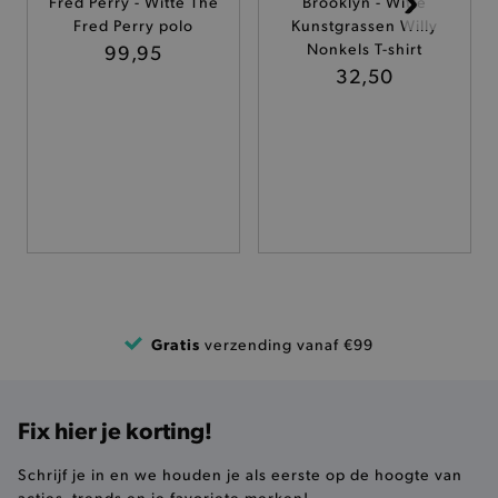
Fred Perry - Witte The
Brooklyn - Witte
Fred Perry polo
Kunstgrassen Willy
TARGETING
99,95
Nonkels T-shirt
32,50
FUNCTIONALITEIT
Basis cookies
Analytische
Targeting
Functionaliteit
De strikt noodzakelijke cookies verbeteren jouw
smulervaring op de site en zorgen ervoor dat de
site op een correcte manier wordt verorberd. De
analytische en functionele cookies vullen hun
buikjes algemene bezoekersinformatie, maar
Gratis
verzending vanaf €99
niet jouw identiteit.
Naam
Provider
/
Domein
product-added-modal
.brooklyn.be
Fix hier je korting!
Schrijf je in en we houden je als eerste op de hoogte van
acties, trends en je favoriete merken!