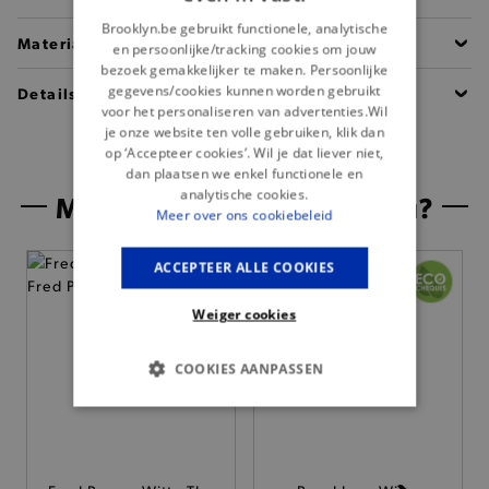
Brooklyn.be gebruikt functionele, analytische
Materiaal
en persoonlijke/tracking cookies om jouw
bezoek gemakkelijker te maken. Persoonlijke
gegevens/cookies kunnen worden gebruikt
Details
voor het personaliseren van advertenties.Wil
je onze website ten volle gebruiken, klik dan
op ‘Accepteer cookies’. Wil je dat liever niet,
dan plaatsen we enkel functionele en
analytische cookies.
Misschien is dit iets voor jou?
Meer over ons cookiebeleid
ACCEPTEER ALLE COOKIES
Weiger cookies
COOKIES AANPASSEN
BASIS COOKIES
ANALYTISCHE