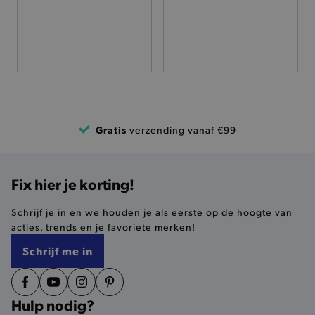
FUNCTIONALITEIT
Basis cookies
Analytische
Targeting
Functionaliteit
De strikt noodzakelijke cookies verbeteren jouw
Gratis
verzending vanaf €99
smulervaring op de site en zorgen ervoor dat de
site op een correcte manier wordt verorberd. De
analytische en functionele cookies vullen hun
buikjes algemene bezoekersinformatie, maar
niet jouw identiteit.
Fix hier je korting!
Naam
Provider
/
Domein
Schrijf je in en we houden je als eerste op de hoogte van
product-added-modal
.brooklyn.be
acties, trends en je favoriete merken!
Schrijf me in
selected-val
.brooklyn.be
Hulp nodig?
pickupStoreVal
.brooklyn.be