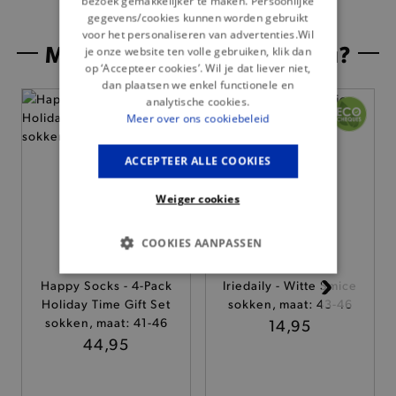
bezoek gemakkelijker te maken. Persoonlijke
gegevens/cookies kunnen worden gebruikt
voor het personaliseren van advertenties.Wil
Misschien is dit iets voor jou?
je onze website ten volle gebruiken, klik dan
op ‘Accepteer cookies’. Wil je dat liever niet,
dan plaatsen we enkel functionele en
analytische cookies.
Meer over ons cookiebeleid
ACCEPTEER ALLE COOKIES
Weiger cookies
COOKIES AANPASSEN
BASIS COOKIES
Happy Socks - 4-Pack
Iriedaily - Witte Smice
Holiday Time Gift Set
sokken, maat: 43-46
sokken, maat: 41-46
ANALYTISCHE
14,95
44,95
TARGETING