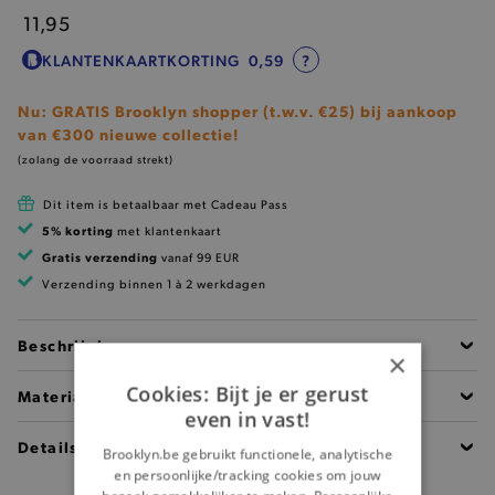
11,95
KLANTENKAARTKORTING
0,59
?
Nu: GRATIS Brooklyn shopper (t.w.v. €25) bij aankoop
van €300 nieuwe collectie!
(zolang de voorraad strekt)
Dit item is betaalbaar met Cadeau Pass
5% korting
met klantenkaart
Gratis verzending
vanaf 99 EUR
Verzending binnen 1 à 2 werkdagen
Beschrijving
×
Cookies: Bijt je er gerust
Materiaal
even in vast!
Details
Brooklyn.be gebruikt functionele, analytische
en persoonlijke/tracking cookies om jouw