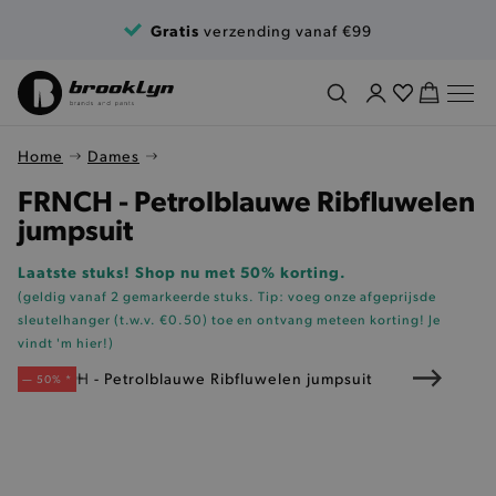
Ga naar de inhoud
Gratis
verzending vanaf €99
Home
Dames
FRNCH - Petrolblauwe Ribfluwelen
jumpsuit
Laatste stuks! Shop nu met 50% korting.
(geldig vanaf 2 gemarkeerde stuks. Tip: voeg onze
afgeprijsde
sleutelhanger (t.w.v. €0.50)
toe en ontvang meteen korting!
Je
vindt 'm hier!
)
— 50% *