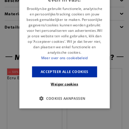
Beschrijving
Brooklyn.be gebruikt functionele, analytische
Materiaal
en persoonlijke/tracking cookies om jouw
bezoek gemakkelijker te maken. Persoonlijke
gegevens/cookies kunnen worden gebruikt
Details
voor het personaliseren van advertenties.Wil
je onze website ten volle gebruiken, klik dan
op ‘Accepteer cookies’. Wil je dat liever niet,
dan plaatsen we enkel functionele en
analytische cookies.
Misschien is dit iets voor jou?
Meer over ons cookiebeleid
ACCEPTEER ALLE COOKIES
— 50% *
Weiger cookies
COOKIES AANPASSEN
BASIS COOKIES
ANALYTISCHE