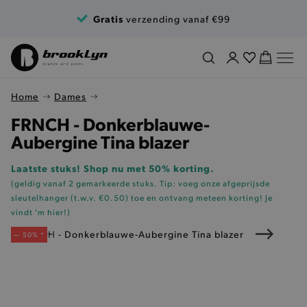
Ga naar de inhoud
Gratis
verzending vanaf €99
Home
Dames
FRNCH - Donkerblauwe-
Aubergine Tina blazer
Laatste stuks! Shop nu met 50% korting.
(geldig vanaf 2 gemarkeerde stuks. Tip: voeg onze
afgeprijsde
sleutelhanger (t.w.v. €0.50)
toe en ontvang meteen korting!
Je
vindt 'm hier!
)
— 50% *