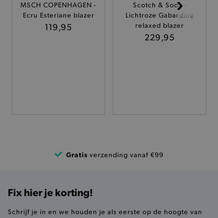
MSCH COPENHAGEN -
Scotch & Soda -
TARGETING
Ecru Esteriane blazer
Lichtroze Gabardine
119,95
relaxed blazer
229,95
FUNCTIONALITEIT
Basis cookies
Analytische
Targeting
Functionaliteit
De strikt noodzakelijke cookies verbeteren jouw
smulervaring op de site en zorgen ervoor dat de
site op een correcte manier wordt verorberd. De
analytische en functionele cookies vullen hun
buikjes algemene bezoekersinformatie, maar
Gratis
verzending vanaf €99
niet jouw identiteit.
Naam
Provider
/
Domein
product-added-modal
.brooklyn.be
Fix hier je korting!
Schrijf je in en we houden je als eerste op de hoogte van