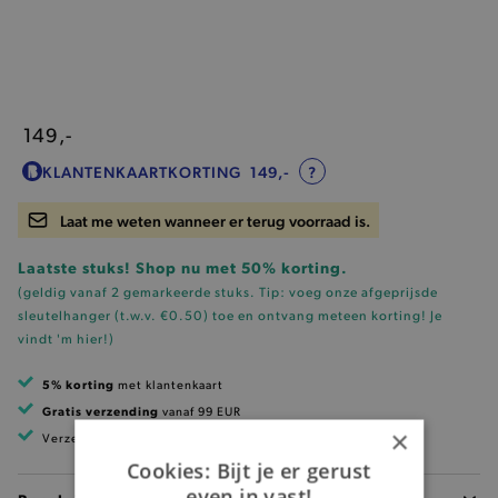
149,-
KLANTENKAARTKORTING
149,-
?
Laat me weten wanneer er terug voorraad is.
Laatste stuks! Shop nu met 50% korting.
(geldig vanaf 2 gemarkeerde stuks. Tip: voeg onze
afgeprijsde
sleutelhanger (t.w.v. €0.50)
toe en ontvang meteen korting!
Je
vindt 'm hier!
)
5% korting
met klantenkaart
Gratis verzending
vanaf 99 EUR
×
Verzending binnen 1 à 2 werkdagen
Cookies: Bijt je er gerust
even in vast!