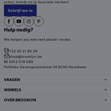
acties, trends en je favoriete merken!
selected-val
.brooklyn.be
Schrijf me in
pickupStoreVal
.brooklyn.be
Hulp nodig?
We helpen jou met veel plezier verder.
pickupAddress
.brooklyn.be
+32 56 21 80 24
Google Privacy Policy
shop@brooklyn.be
BE 0412 018 089
Politieke Gevangenenstraat 34 8530 Harelbeke
product-out-of-stock-modal
.brooklyn.be
VRAGEN
WINKELS
__cf_bm
Cloudflare Inc.
.calendly.com
OVER BROOKLYN