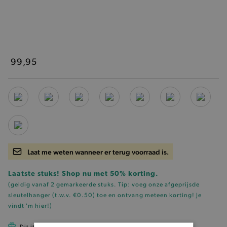
99,95
Laat me weten wanneer er terug voorraad is.
Laatste stuks! Shop nu met 50% korting.
(geldig vanaf 2 gemarkeerde stuks. Tip: voeg onze
afgeprijsde
sleutelhanger (t.w.v. €0.50)
toe en ontvang meteen korting!
Je
vindt 'm hier!
)
Dit item is betaalbaar met Cadeau Pass