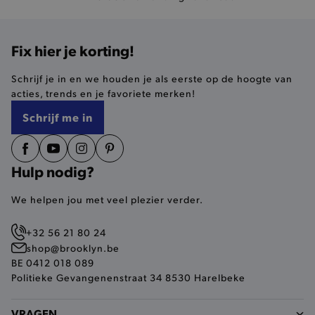
Fix hier je korting!
selected-val
.brooklyn.be
Schrijf je in en we houden je als eerste op de hoogte van
pickupStoreVal
.brooklyn.be
acties, trends en je favoriete merken!
Schrijf me in
Hulp nodig?
pickupAddress
.brooklyn.be
We helpen jou met veel plezier verder.
Google Privacy Policy
+32 56 21 80 24
shop@brooklyn.be
product-out-of-stock-modal
.brooklyn.be
BE 0412 018 089
Politieke Gevangenenstraat 34 8530 Harelbeke
VRAGEN
__cf_bm
Cloudflare Inc.