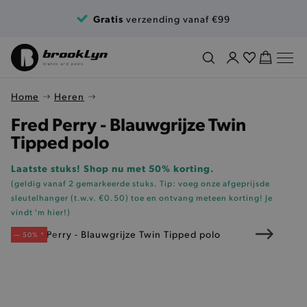
Ga naar de inhoud
Gratis
verzending vanaf €99
Home
Heren
Fred Perry - Blauwgrijze Twin
Tipped polo
Laatste stuks! Shop nu met 50% korting.
(geldig vanaf 2 gemarkeerde stuks. Tip: voeg onze
afgeprijsde
sleutelhanger (t.w.v. €0.50)
toe en ontvang meteen korting!
Je
vindt 'm hier!
)
— 50% *