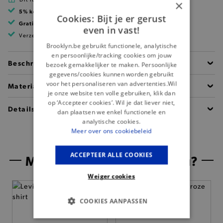
×
5% korting
met klantenkaart
Cookies: Bijt je er gerust
Gratis verzending
vanaf 99 EUR
even in vast!
Verzending binnen 1 à 2 werkdagen
Brooklyn.be gebruikt functionele, analytische
en persoonlijke/tracking cookies om jouw
Beschrijving
bezoek gemakkelijker te maken. Persoonlijke
gegevens/cookies kunnen worden gebruikt
voor het personaliseren van advertenties.Wil
Materiaal
je onze website ten volle gebruiken, klik dan
op ‘Accepteer cookies’. Wil je dat liever niet,
Details
dan plaatsen we enkel functionele en
analytische cookies.
Meer over ons cookiebeleid
ACCEPTEER ALLE COOKIES
Misschien is dit iets voor jou?
Weiger cookies
COOKIES AANPASSEN
BASIS COOKIES