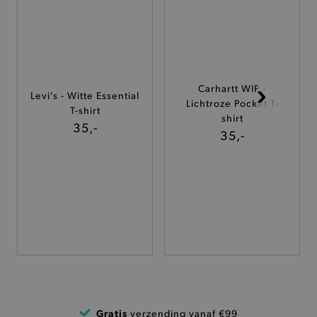
ANALYTISCHE
TARGETING
Carhartt WIP -
Levi's - Witte Essential
FUNCTIONALITEIT
Lichtroze Pocket T-
T-shirt
shirt
35,-
35,-
Basis cookies
Analytische
Targeting
Functionaliteit
De strikt noodzakelijke cookies verbeteren jouw
smulervaring op de site en zorgen ervoor dat de
site op een correcte manier wordt verorberd. De
analytische en functionele cookies vullen hun
buikjes algemene bezoekersinformatie, maar
niet jouw identiteit.
Naam
Provider
/
Domein
product-added-modal
.brooklyn.be
Gratis
verzending vanaf €99