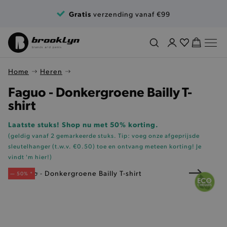
Ga naar de inhoud
Gratis
verzending vanaf €99
Home
Heren
Faguo - Donkergroene Bailly T-
shirt
Laatste stuks! Shop nu met 50% korting.
(geldig vanaf 2 gemarkeerde stuks. Tip: voeg onze
afgeprijsde
sleutelhanger (t.w.v. €0.50)
toe en ontvang meteen korting!
Je
vindt 'm hier!
)
— 50% *