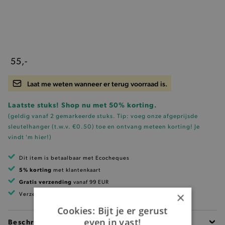
55,-
Laat me weten wanneer er terug voorraad is.
Laatste stuks! Shop nu met 50% korting.
(geldig vanaf 2 gemarkeerde stuks. Tip: voeg onze
afgeprijsde
sleutelhanger (t.w.v. €0.50)
toe en ontvang meteen korting!
Je
vindt 'm hier!
)
Dit item is betaalbaar met Ecocheques
5% korting
met klantenkaart
Gratis verzending
vanaf 99 EUR
×
Verzending binnen 1 à 2 werkdagen
Cookies: Bijt je er gerust
even in vast!
Beschrijving