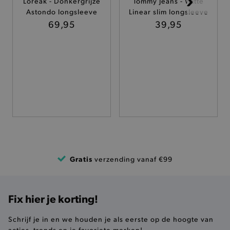
Loreak - Donkergrijze
Tommy Jeans - Witte
Astondo longsleeve
Linear slim longsleeve
TARGETING
69,95
39,95
FUNCTIONALITEIT
Basis cookies
Analytische
Targeting
Functionaliteit
De strikt noodzakelijke cookies verbeteren jouw
smulervaring op de site en zorgen ervoor dat de
site op een correcte manier wordt verorberd. De
analytische en functionele cookies vullen hun
buikjes algemene bezoekersinformatie, maar
Gratis
verzending vanaf €99
niet jouw identiteit.
Naam
Provider
/
Domein
product-added-modal
.brooklyn.be
Fix hier je korting!
Schrijf je in en we houden je als eerste op de hoogte van
acties, trends en je favoriete merken!