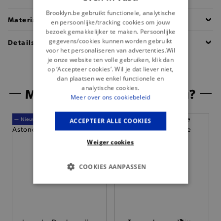
Brooklyn.be gebruikt functionele, analytische
Materiaal
en persoonlijke/tracking cookies om jouw
bezoek gemakkelijker te maken. Persoonlijke
gegevens/cookies kunnen worden gebruikt
Details
voor het personaliseren van advertenties.Wil
je onze website ten volle gebruiken, klik dan
op ‘Accepteer cookies’. Wil je dat liever niet,
dan plaatsen we enkel functionele en
analytische cookies.
Misschien is dit iets voor jou?
Meer over ons cookiebeleid
— Nieuw
ACCEPTEER ALLE COOKIES
Weiger cookies
COOKIES AANPASSEN
BASIS COOKIES
ANALYTISCHE