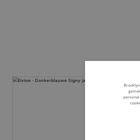
— 50% *
Brooklyn
gemakk
personali
cooki