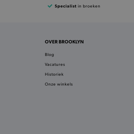
 een product te kunnen
Specialist
in broeken
 onderscheid te maken
gunstig voor de website, om
aken over het gebruik van
ervoor dat product
eüpdatet.
OVER BROOKLYN
voudigt het opslaan van
ller worden gebakken.
Blog
kkelijkt het opslaan in de
Vacatures
sneller laden en jouw
Historiek
n je jouw website serveren
okie ruikt welke server de
Onze winkels
ie detecteert wanneer de
 bezocht.
ele cookies om het
 Chat ID op te slaan en de
sters te onderscheiden.
kkelijkt het opslaan in de
sneller laden en jouw