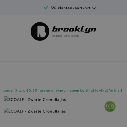
5%
klantenkaartkorting
elhanger (t.w.v. €0.50)
toe en ontvang meteen korting!
Je vindt 'm hier!
)