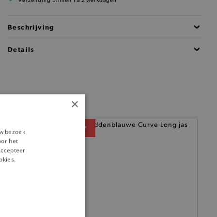
Verzending binnen 1 à 2 werkdagen
Beschrijving
Details
×
— 50% *
uw bezoek
oor het
‘Accepteer
okies.