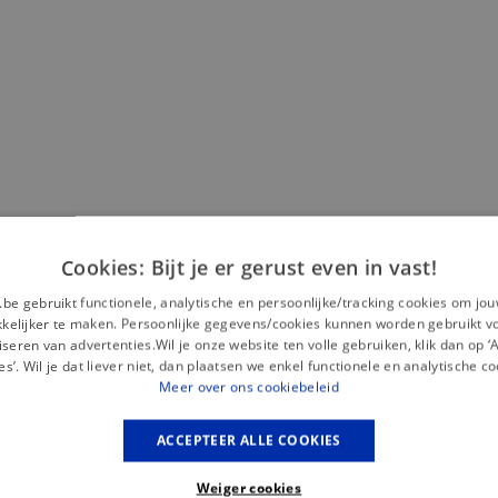
Misschien is dit iets voor jou?
Cookies: Bijt je er gerust even in vast!
— 50% *
.be gebruikt functionele, analytische en persoonlijke/tracking cookies om jo
elijker te maken. Persoonlijke gegevens/cookies kunnen worden gebruikt v
seren van advertenties.Wil je onze website ten volle gebruiken, klik dan op 
es’. Wil je dat liever niet, dan plaatsen we enkel functionele en analytische co
Meer over ons cookiebeleid
ACCEPTEER ALLE COOKIES
Weiger cookies