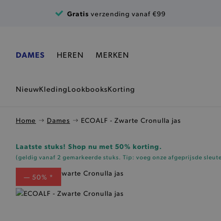
Ga naar de inhoud
Gratis
verzending vanaf €99
DAMES
HEREN
MERKEN
Nieuw
Kleding
Lookbooks
Korting
Home
Dames
ECOALF - Zwarte Cronulla jas
Laatste stuks! Shop nu met 50% korting.
(geldig vanaf 2 gemarkeerde stuks. Tip: voeg onze
afgeprijsde sleut
— 50% *