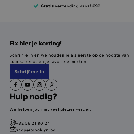
product-out-of-stock-mod
Gratis
verzending vanaf €99
Google Privacy Poli
__cf_bm
product_data_storage
Fix hier je korting!
mage-cache-sessid
Schrijf je in en we houden je als eerste op de hoogte van
mage-cache-storage-secti
acties, trends en je favoriete merken!
invalidation
Schrijf me in
AWSALBCORS
Hulp nodig?
last_visited_store
__zlcmid
We helpen jou met veel plezier verder.
+32 56 21 80 24
mage-cache-storage
shop@brooklyn.be