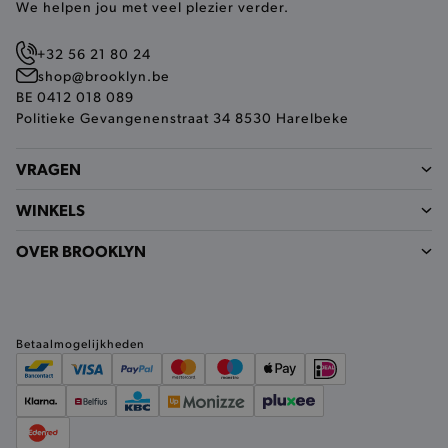
buikjes algemene bezoekersinformatie, maar
We helpen jou met veel plezier verder.
niet jouw identiteit.
Naam
Provider
/
Domein
+32 56 21 80 24
shop@brooklyn.be
product-added-modal
.brooklyn.be
BE 0412 018 089
Politieke Gevangenenstraat 34 8530 Harelbeke
selected-val
.brooklyn.be
VRAGEN
pickupStoreVal
.brooklyn.be
WINKELS
OVER BROOKLYN
pickupAddress
.brooklyn.be
Betaalmogelijkheden
Google Privacy Policy
product-out-of-stock-modal
.brooklyn.be