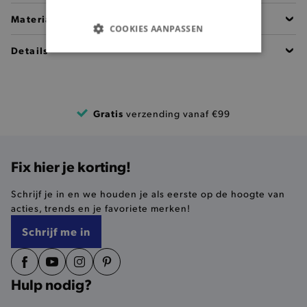
Materiaal
COOKIES AANPASSEN
Details
BASIS COOKIES
ANALYTISCHE
Gratis
verzending vanaf €99
TARGETING
FUNCTIONALITEIT
Fix hier je korting!
Schrijf je in en we houden je als eerste op de hoogte van
acties, trends en je favoriete merken!
Basis cookies
Analytische
Targeting
Schrijf me in
Functionaliteit
De strikt noodzakelijke cookies verbeteren jouw
smulervaring op de site en zorgen ervoor dat de
Hulp nodig?
site op een correcte manier wordt verorberd. De
analytische en functionele cookies vullen hun