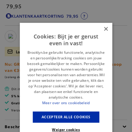
79,95
KLANTENKAARTKORTING
79,95
?
×
Cookies: Bijt je er gerust
even in vast!
Laat me weten wanneer er terug voorraad is.
Brooklyn.be gebruikt functionele, analytische
en persoonlijke/tracking cookies om jouw
bezoek gemakkelijker te maken. Persoonlijke
Nu: GRATIS Brooklyn shopper (t.w.v. €25) bij aankoop
gegevens/cookies kunnen worden gebruikt
van €300 nieuwe collectie!
voor het personaliseren van advertenties.Wil
(zolang de voorraad strekt)
je onze website ten volle gebruiken, klik dan
op ‘Accepteer cookies’. Wil je dat liever niet,
Dit item is betaalbaar met Cadeau Pass
dan plaatsen we enkel functionele en
5% korting
met klantenkaart
analytische cookies.
Meer over ons cookiebeleid
Gratis verzending
vanaf 99 EUR
Verzending binnen 1 à 2 werkdagen
ACCEPTEER ALLE COOKIES
Beschrijving
Weiger cookies