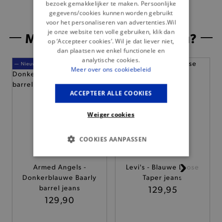
bezoek gemakkelijker te maken. Persoonlijke
gegevens/cookies kunnen worden gebruikt
voor het personaliseren van advertenties.Wil
je onze website ten volle gebruiken, klik dan
Misschien is dit iets voor jou?
op ‘Accepteer cookies’. Wil je dat liever niet,
dan plaatsen we enkel functionele en
analytische cookies.
— Nieuw
— Nieuw
Meer over ons cookiebeleid
ACCEPTEER ALLE COOKIES
Weiger cookies
COOKIES AANPASSEN
BASIS COOKIES
Armed Angels -
Levi's - Blauwe Loose
Donkerblauwe Baarly
Taper jeans
ANALYTISCHE
barrel jeans
129,95
129,90
TARGETING