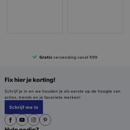
FUNCTIONALITEIT
Basis cookies
Analytische
Targeting
Functionaliteit
De strikt noodzakelijke cookies verbeteren jouw
smulervaring op de site en zorgen ervoor dat de
Gratis
verzending vanaf €99
site op een correcte manier wordt verorberd. De
analytische en functionele cookies vullen hun
buikjes algemene bezoekersinformatie, maar
niet jouw identiteit.
Fix hier je korting!
Naam
Provider
/
Domein
Schrijf je in en we houden je als eerste op de hoogte van
product-added-modal
.brooklyn.be
acties, trends en je favoriete merken!
Schrijf me in
selected-val
.brooklyn.be
Hulp nodig?
pickupStoreVal
.brooklyn.be