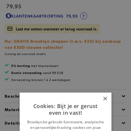
79,95
KLANTENKAARTKORTING
79,95
?
Laat me weten wanneer er terug voorraad is.
Nu: GRATIS Brooklyn shopper (t.w.v. €25) bij aankoop
van €300 nieuwe collectie!
(zolang de voorraad strekt)
5% korting
met klantenkaart
Gratis verzending
vanaf 99 EUR
Verzending binnen 1 à 2 werkdagen
Beschrijving
×
Cookies: Bijt je er gerust
Materiaal
even in vast!
Brooklyn.be gebruikt functionele, analytische
Details
en persoonlijke/tracking cookies om jouw