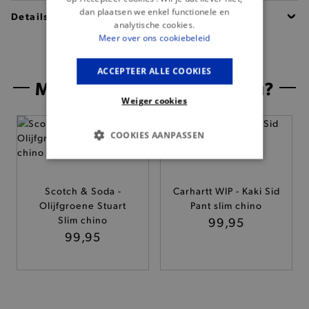
dan plaatsen we enkel functionele en
Details
analytische cookies.
Meer over ons cookiebeleid
ACCEPTEER ALLE COOKIES
Misschien is dit iets voor jou?
Weiger cookies
— 50% *
COOKIES AANPASSEN
BASIS COOKIES
Scotch & Soda -
Carhartt WIP - Kaki Sid
ANALYTISCHE
Olijfgroene Stuart
Pant slim chino
Slim chino
99,95
TARGETING
99,95
FUNCTIONALITEIT