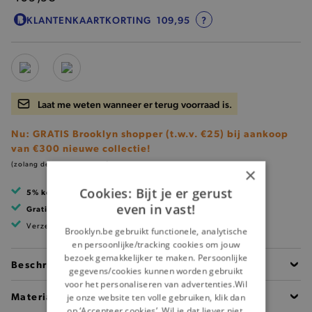
KLANTENKAARTKORTING
109,95
?
Laat me weten wanneer er terug voorraad is.
Nu: GRATIS Brooklyn shopper (t.w.v. €25) bij aankoop
van €300 nieuwe collectie!
(zolang de voorraad strekt)
×
Cookies: Bijt je er gerust
5% korting
met klantenkaart
even in vast!
Gratis verzending
vanaf 99 EUR
Verzending binnen 1 à 2 werkdagen
Brooklyn.be gebruikt functionele, analytische
en persoonlijke/tracking cookies om jouw
bezoek gemakkelijker te maken. Persoonlijke
Beschrijving
gegevens/cookies kunnen worden gebruikt
voor het personaliseren van advertenties.Wil
Materiaal
je onze website ten volle gebruiken, klik dan
op ‘Accepteer cookies’. Wil je dat liever niet,