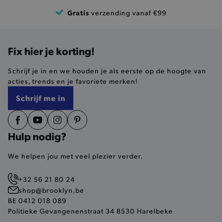
Gratis
verzending vanaf €99
Basis cookies
Analytische
Targeting
Functionaliteit
De strikt noodzakelijke cookies verbeteren jouw
Fix hier je korting!
smulervaring op de site en zorgen ervoor dat de
site op een correcte manier wordt verorberd. De
analytische en functionele cookies vullen hun
Schrijf je in en we houden je als eerste op de hoogte van
buikjes algemene bezoekersinformatie, maar
acties, trends en je favoriete merken!
niet jouw identiteit.
Schrijf me in
Naam
Provider
/
Domein
product-added-modal
.brooklyn.be
Hulp nodig?
We helpen jou met veel plezier verder.
selected-val
.brooklyn.be
pickupStoreVal
.brooklyn.be
+32 56 21 80 24
shop@brooklyn.be
BE 0412 018 089
Politieke Gevangenenstraat 34 8530 Harelbeke