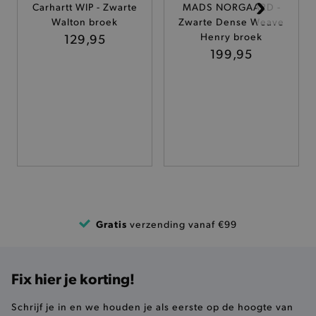
Carhartt WIP - Zwarte
MADS NORGAARD -
TARGETING
Walton broek
Zwarte Dense Weave
129,95
Henry broek
199,95
FUNCTIONALITEIT
Basis cookies
Analytische
Targeting
Functionaliteit
De strikt noodzakelijke cookies verbeteren jouw
smulervaring op de site en zorgen ervoor dat de
site op een correcte manier wordt verorberd. De
analytische en functionele cookies vullen hun
buikjes algemene bezoekersinformatie, maar
Gratis
verzending vanaf €99
niet jouw identiteit.
Naam
Provider
/
Domein
product-added-modal
.brooklyn.be
Fix hier je korting!
Schrijf je in en we houden je als eerste op de hoogte van