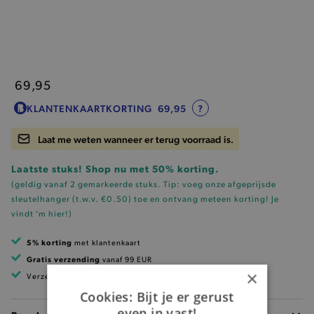
69,95
KLANTENKAARTKORTING
69,95
?
Laat me weten wanneer er terug voorraad is.
Laatste stuks! Shop nu met 50% korting.
(geldig vanaf 2 gemarkeerde stuks. Tip: voeg onze
afgeprijsde
sleutelhanger (t.w.v. €0.50)
toe en ontvang meteen korting!
Je
vindt 'm hier!
)
5% korting
met klantenkaart
Gratis verzending
vanaf 99 EUR
×
Verzending binnen 1 à 2 werkdagen
Cookies: Bijt je er gerust
even in vast!