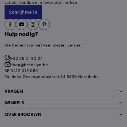
acties, trends en je favoriete merken!
selected-val
.brooklyn.be
Schrijf me in
pickupStoreVal
.brooklyn.be
Hulp nodig?
We helpen jou met veel plezier verder.
pickupAddress
.brooklyn.be
+32 56 21 80 24
Google Privacy Policy
shop@brooklyn.be
BE 0412 018 089
Politieke Gevangenenstraat 34 8530 Harelbeke
product-out-of-stock-modal
.brooklyn.be
VRAGEN
WINKELS
__cf_bm
Cloudflare Inc.
.calendly.com
OVER BROOKLYN