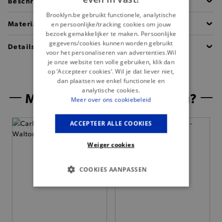
Beschrijving
Brooklyn.be gebruikt functionele, analytische
Materiaal
en persoonlijke/tracking cookies om jouw
bezoek gemakkelijker te maken. Persoonlijke
gegevens/cookies kunnen worden gebruikt
Details
voor het personaliseren van advertenties.Wil
je onze website ten volle gebruiken, klik dan
op ‘Accepteer cookies’. Wil je dat liever niet,
dan plaatsen we enkel functionele en
analytische cookies.
Misschien is dit iets voor jou?
Meer over ons cookiebeleid
ACCEPTEER ALLE COOKIES
Weiger cookies
COOKIES AANPASSEN
BASIS COOKIES
ANALYTISCHE