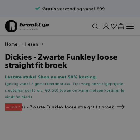
Ga naar de inhoud
Gratis
verzending vanaf €99
Home
Heren
Dickies - Zwarte Funkley loose
straight fit broek
Laatste stuks! Shop nu met 50% korting.
(geldig vanaf 2 gemarkeerde stuks. Tip: voeg onze
afgeprijsde
sleutelhanger (t.w.v. €0.50)
toe en ontvang meteen korting!
Je
vindt 'm hier!
)
— 50% *