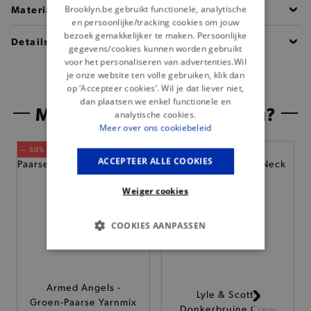
Materiaal
Brooklyn.be gebruikt functionele, analytische
en persoonlijke/tracking cookies om jouw
bezoek gemakkelijker te maken. Persoonlijke
Details
gegevens/cookies kunnen worden gebruikt
voor het personaliseren van advertenties.Wil
je onze website ten volle gebruiken, klik dan
op ‘Accepteer cookies’. Wil je dat liever niet,
dan plaatsen we enkel functionele en
Misschien is dit iets voor jou?
analytische cookies.
Meer over ons cookiebeleid
— 50% *
ACCEPTEER ALLE COOKIES
Weiger cookies
COOKIES AANPASSEN
BASIS COOKIES
Armed Angels -
ANALYTISCHE
Lyle & Scott -
Groen-Paarse Yarnmix
Donkerbruine Crew