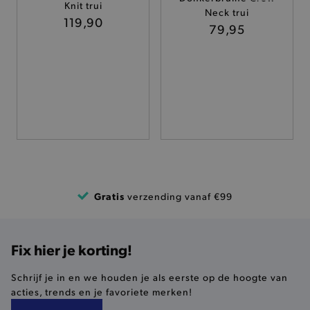
Knit trui
TARGETING
Neck trui
119,90
79,95
FUNCTIONALITEIT
Basis cookies
Analytische
Targeting
Functionaliteit
De strikt noodzakelijke cookies verbeteren jouw
smulervaring op de site en zorgen ervoor dat de
site op een correcte manier wordt verorberd. De
analytische en functionele cookies vullen hun
Gratis
verzending vanaf €99
buikjes algemene bezoekersinformatie, maar
niet jouw identiteit.
Naam
Provider
/
Domein
Fix hier je korting!
product-added-modal
.brooklyn.be
Schrijf je in en we houden je als eerste op de hoogte van
acties, trends en je favoriete merken!
selected-val
.brooklyn.be