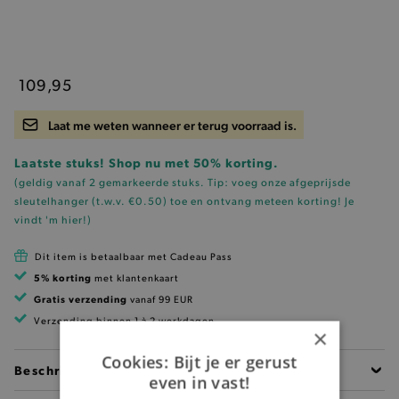
109,95
Laat me weten wanneer er terug voorraad is.
Laatste stuks! Shop nu met 50% korting.
(geldig vanaf 2 gemarkeerde stuks. Tip: voeg onze
afgeprijsde
sleutelhanger (t.w.v. €0.50)
toe en ontvang meteen korting!
Je
vindt 'm hier!
)
Dit item is betaalbaar met Cadeau Pass
5% korting
met klantenkaart
Gratis verzending
vanaf 99 EUR
Verzending binnen 1 à 2 werkdagen
×
Cookies: Bijt je er gerust
Beschrijving
even in vast!