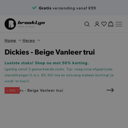
Ga naar de inhoud
Gratis
verzending vanaf €99
Home
Heren
Dickies - Beige Vanleer trui
Laatste stuks! Shop nu met 50% korting.
(geldig vanaf 2 gemarkeerde stuks. Tip: voeg onze
afgeprijsde
sleutelhanger (t.w.v. €0.50)
toe en ontvang meteen korting!
Je
vindt 'm hier!
)
— 50% *