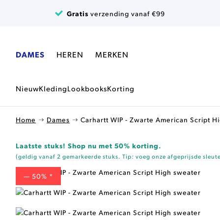
Ga naar de inhoud
Gratis
verzending vanaf €99
DAMES
HEREN
MERKEN
Nieuw
Kleding
Lookbooks
Korting
Home
Dames
Carhartt WIP - Zwarte American Script H
Laatste stuks! Shop nu met 50% korting.
(geldig vanaf 2 gemarkeerde stuks. Tip: voeg onze
afgeprijsde sleut
— 50% *