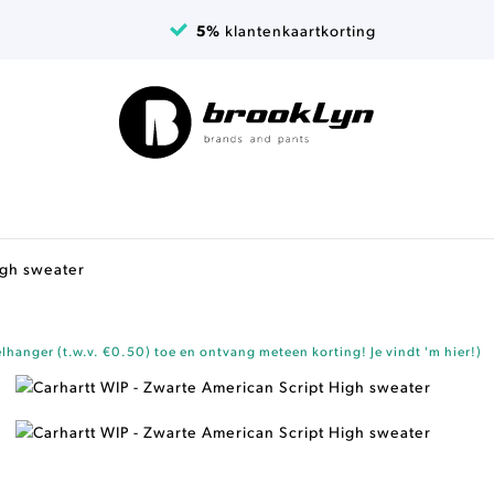
5%
klantenkaartkorting
igh sweater
elhanger (t.w.v. €0.50)
toe en ontvang meteen korting!
Je vindt 'm hier!
)