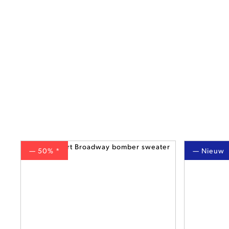
— 50% *
— Nieuw