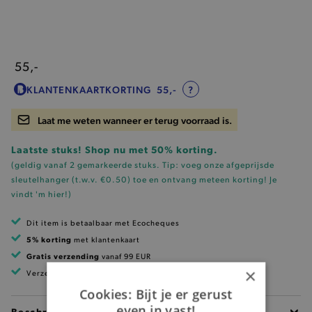
55,-
KLANTENKAARTKORTING
55,-
?
Laat me weten wanneer er terug voorraad is.
Laatste stuks! Shop nu met 50% korting.
(geldig vanaf 2 gemarkeerde stuks. Tip: voeg onze
afgeprijsde
sleutelhanger (t.w.v. €0.50)
toe en ontvang meteen korting!
Je
vindt 'm hier!
)
Dit item is betaalbaar met Ecocheques
5% korting
met klantenkaart
Gratis verzending
vanaf 99 EUR
×
Verzending binnen 1 à 2 werkdagen
Cookies: Bijt je er gerust
even in vast!
Beschrijving