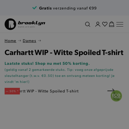
Ga naar de inhoud
Gratis
verzending vanaf €99
Home
Dames
Carhartt WIP - Witte Spoiled T-shirt
Laatste stuks! Shop nu met 50% korting.
(geldig vanaf 2 gemarkeerde stuks. Tip: voeg onze
afgeprijsde
sleutelhanger (t.w.v. €0.50)
toe en ontvang meteen korting!
Je
vindt 'm hier!
)
— 50% *