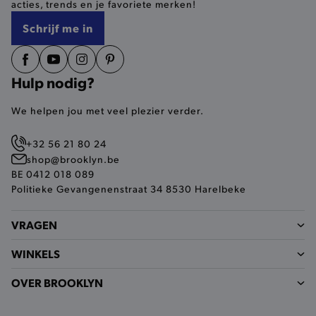
acties, trends en je favoriete merken!
selected-val
.brooklyn.be
Schrijf me in
pickupStoreVal
.brooklyn.be
Hulp nodig?
We helpen jou met veel plezier verder.
pickupAddress
.brooklyn.be
+32 56 21 80 24
Google Privacy Policy
shop@brooklyn.be
BE 0412 018 089
Politieke Gevangenenstraat 34 8530 Harelbeke
product-out-of-stock-modal
.brooklyn.be
VRAGEN
WINKELS
__cf_bm
Cloudflare Inc.
.calendly.com
OVER BROOKLYN