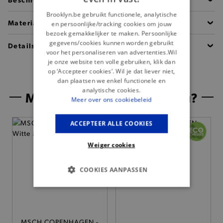
Brooklyn.be gebruikt functionele, analytische
Materiaal
en persoonlijke/tracking cookies om jouw
bezoek gemakkelijker te maken. Persoonlijke
gegevens/cookies kunnen worden gebruikt
Details
voor het personaliseren van advertenties.Wil
je onze website ten volle gebruiken, klik dan
op ‘Accepteer cookies’. Wil je dat liever niet,
dan plaatsen we enkel functionele en
analytische cookies.
Misschien is dit iets voor jou?
Meer over ons cookiebeleid
ACCEPTEER ALLE COOKIES
Weiger cookies
COOKIES AANPASSEN
BASIS COOKIES
ANALYTISCHE
MSCH COPENHAGEN -