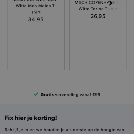
MSCH COPENHAGEN -
Witte Moa Melea T-
Witte Terina T-shirt
TARGETING
shirt
26,95
34,95
FUNCTIONALITEIT
Basis cookies
Analytische
Targeting
Functionaliteit
De strikt noodzakelijke cookies verbeteren jouw
smulervaring op de site en zorgen ervoor dat de
site op een correcte manier wordt verorberd. De
analytische en functionele cookies vullen hun
buikjes algemene bezoekersinformatie, maar
Gratis
verzending vanaf €99
niet jouw identiteit.
Naam
Provider
/
Domein
product-added-modal
.brooklyn.be
Fix hier je korting!
Schrijf je in en we houden je als eerste op de hoogte van