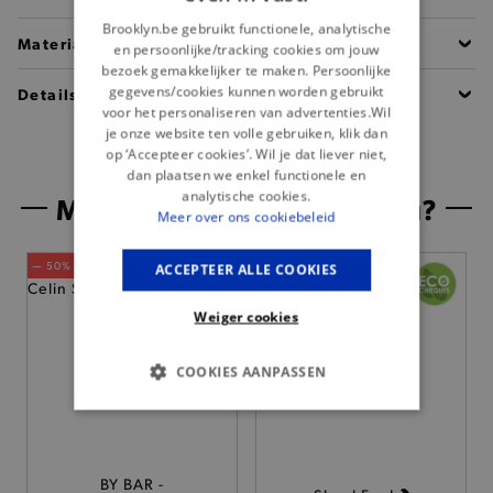
Brooklyn.be gebruikt functionele, analytische
Materiaal
en persoonlijke/tracking cookies om jouw
bezoek gemakkelijker te maken. Persoonlijke
gegevens/cookies kunnen worden gebruikt
Details
voor het personaliseren van advertenties.Wil
je onze website ten volle gebruiken, klik dan
op ‘Accepteer cookies’. Wil je dat liever niet,
dan plaatsen we enkel functionele en
analytische cookies.
Misschien is dit iets voor jou?
Meer over ons cookiebeleid
— 50% *
— 50% *
ACCEPTEER ALLE COOKIES
Weiger cookies
COOKIES AANPASSEN
BASIS COOKIES
ANALYTISCHE
BY BAR -