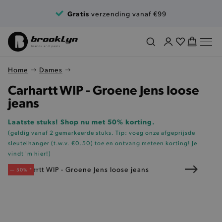
Ga naar de inhoud
Gratis
verzending vanaf €99
Home
Dames
Carhartt WIP - Groene Jens loose
jeans
Laatste stuks! Shop nu met 50% korting.
(geldig vanaf 2 gemarkeerde stuks. Tip: voeg onze
afgeprijsde
sleutelhanger (t.w.v. €0.50)
toe en ontvang meteen korting!
Je
vindt 'm hier!
)
— 50% *