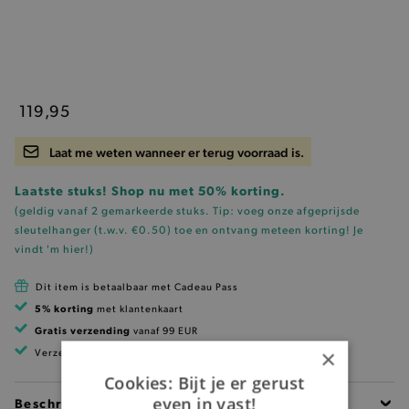
119,95
Laat me weten wanneer er terug voorraad is.
Laatste stuks! Shop nu met 50% korting.
(geldig vanaf 2 gemarkeerde stuks. Tip: voeg onze
afgeprijsde
sleutelhanger (t.w.v. €0.50)
toe en ontvang meteen korting!
Je
vindt 'm hier!
)
Dit item is betaalbaar met Cadeau Pass
5% korting
met klantenkaart
Gratis verzending
vanaf 99 EUR
×
Verzending binnen 1 à 2 werkdagen
Cookies: Bijt je er gerust
even in vast!
Beschrijving