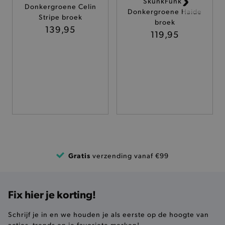
SkunkFunk -
Donkergroene Celin
Donkergroene Haide
TARGETING
Stripe broek
broek
139,95
119,95
FUNCTIONALITEIT
Basis cookies
Analytische
Targeting
Functionaliteit
De strikt noodzakelijke cookies verbeteren jouw
smulervaring op de site en zorgen ervoor dat de
site op een correcte manier wordt verorberd. De
analytische en functionele cookies vullen hun
buikjes algemene bezoekersinformatie, maar
Gratis
verzending vanaf €99
niet jouw identiteit.
Naam
Provider
/
Domein
product-added-modal
.brooklyn.be
Fix hier je korting!
Schrijf je in en we houden je als eerste op de hoogte van
acties, trends en je favoriete merken!