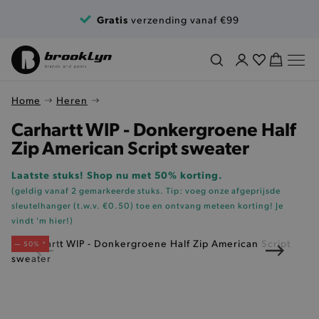
Ga naar de inhoud
Gratis
verzending vanaf €99
Home
Heren
Carhartt WIP - Donkergroene Half
Zip American Script sweater
Laatste stuks! Shop nu met 50% korting.
(geldig vanaf 2 gemarkeerde stuks. Tip: voeg onze
afgeprijsde
sleutelhanger (t.w.v. €0.50)
toe en ontvang meteen korting!
Je
vindt 'm hier!
)
— 50% *