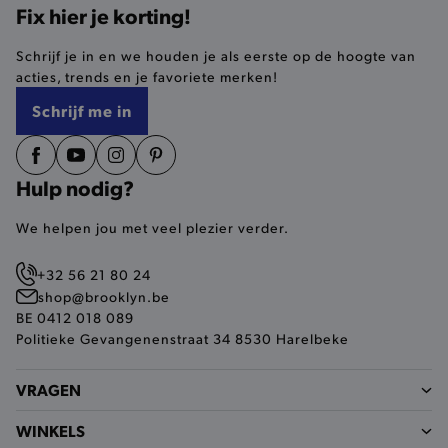
Fix hier je korting!
selected-val
.brooklyn.be
Schrijf je in en we houden je als eerste op de hoogte van
acties, trends en je favoriete merken!
pickupStoreVal
.brooklyn.be
Schrijf me in
Hulp nodig?
pickupAddress
.brooklyn.be
We helpen jou met veel plezier verder.
Google Privacy Policy
+32 56 21 80 24
shop@brooklyn.be
BE 0412 018 089
product-out-of-stock-modal
.brooklyn.be
Politieke Gevangenenstraat 34 8530 Harelbeke
VRAGEN
__cf_bm
Cloudflare Inc.
WINKELS
.calendly.com