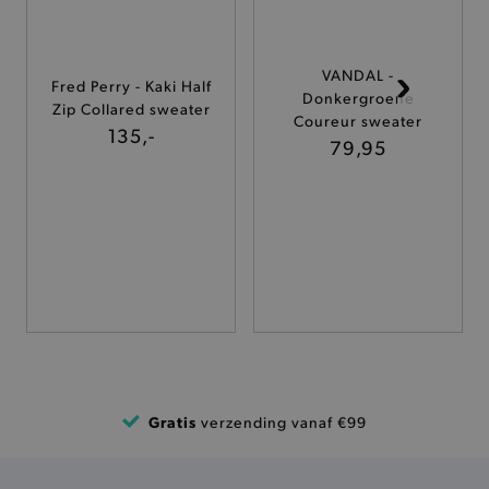
ANALYTISCHE
TARGETING
VANDAL -
Fred Perry - Kaki Half
Donkergroene
Zip Collared sweater
Coureur sweater
FUNCTIONALITEIT
135,-
79,95
Basis cookies
Analytische
Targeting
Functionaliteit
De strikt noodzakelijke cookies verbeteren jouw
smulervaring op de site en zorgen ervoor dat de
site op een correcte manier wordt verorberd. De
analytische en functionele cookies vullen hun
buikjes algemene bezoekersinformatie, maar
niet jouw identiteit.
Naam
Provider
/
Domein
Gratis
verzending vanaf €99
product-added-modal
.brooklyn.be