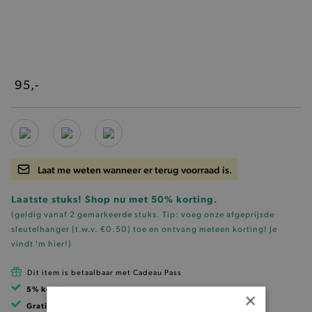
95,-
Laat me weten wanneer er terug voorraad is.
Laatste stuks! Shop nu met 50% korting.
(geldig vanaf 2 gemarkeerde stuks. Tip: voeg onze
afgeprijsde
sleutelhanger (t.w.v. €0.50)
toe en ontvang meteen korting!
Je
vindt 'm hier!
)
Dit item is betaalbaar met Cadeau Pass
5% korting
met klantenkaart
×
Gratis verzending
vanaf 99 EUR