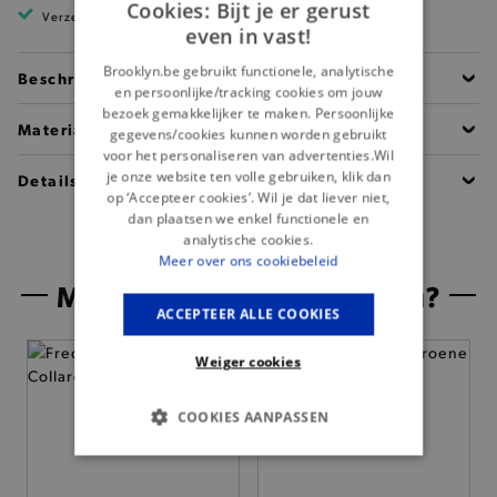
Cookies: Bijt je er gerust
Verzending binnen 1 à 2 werkdagen
even in vast!
Brooklyn.be gebruikt functionele, analytische
Beschrijving
en persoonlijke/tracking cookies om jouw
bezoek gemakkelijker te maken. Persoonlijke
Materiaal
gegevens/cookies kunnen worden gebruikt
voor het personaliseren van advertenties.Wil
je onze website ten volle gebruiken, klik dan
Details
op ‘Accepteer cookies’. Wil je dat liever niet,
dan plaatsen we enkel functionele en
analytische cookies.
Meer over ons cookiebeleid
Misschien is dit iets voor jou?
ACCEPTEER ALLE COOKIES
Weiger cookies
COOKIES AANPASSEN
BASIS COOKIES