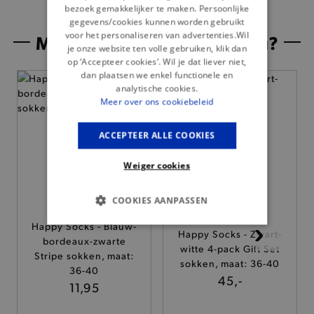
bezoek gemakkelijker te maken. Persoonlijke
gegevens/cookies kunnen worden gebruikt
voor het personaliseren van advertenties.Wil
Misschien is dit iets voor jou?
je onze website ten volle gebruiken, klik dan
op ‘Accepteer cookies’. Wil je dat liever niet,
dan plaatsen we enkel functionele en
analytische cookies.
Meer over ons cookiebeleid
ACCEPTEER ALLE COOKIES
Weiger cookies
COOKIES AANPASSEN
Happy Socks - Blauw-
BASIS COOKIES
Happy Socks - Zwart-
bordeaux-zwarte
witte 4-pack Gift Set
Stripe sokken, maat:
ANALYTISCHE
sokken, maat: 36-40
36-40
45,-
11,95
TARGETING