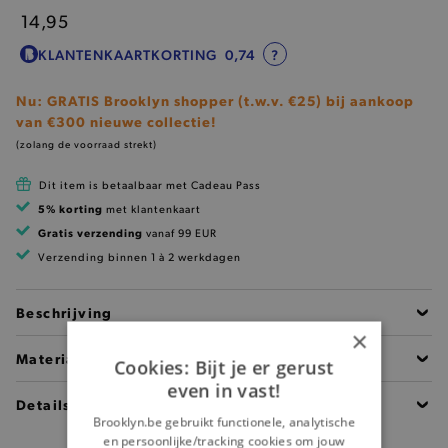
14,95
KLANTENKAARTKORTING
0,74
?
Nu: GRATIS Brooklyn shopper (t.w.v. €25) bij aankoop
van €300 nieuwe collectie!
(zolang de voorraad strekt)
Dit item is betaalbaar met Cadeau Pass
5% korting
met klantenkaart
Gratis verzending
vanaf 99 EUR
Verzending binnen 1 à 2 werkdagen
Beschrijving
×
Materiaal
Cookies: Bijt je er gerust
even in vast!
Details
Brooklyn.be gebruikt functionele, analytische
en persoonlijke/tracking cookies om jouw