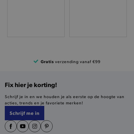
FUNCTIONALITEIT
Basis cookies
Analytische
Targeting
Functionaliteit
De strikt noodzakelijke cookies verbeteren jouw
smulervaring op de site en zorgen ervoor dat de
Gratis
verzending vanaf €99
site op een correcte manier wordt verorberd. De
analytische en functionele cookies vullen hun
buikjes algemene bezoekersinformatie, maar
niet jouw identiteit.
Fix hier je korting!
Naam
Provider
/
Domein
product-added-modal
.brooklyn.be
Schrijf je in en we houden je als eerste op de hoogte van
acties, trends en je favoriete merken!
Schrijf me in
selected-val
.brooklyn.be
pickupStoreVal
.brooklyn.be