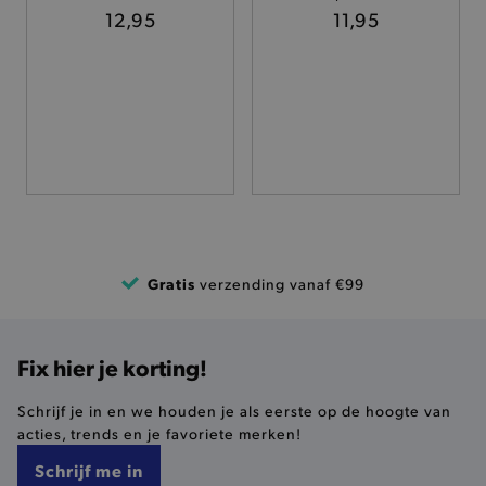
TARGETING
12,95
11,95
FUNCTIONALITEIT
Basis cookies
Analytische
Targeting
Functionaliteit
De strikt noodzakelijke cookies verbeteren jouw
smulervaring op de site en zorgen ervoor dat de
site op een correcte manier wordt verorberd. De
analytische en functionele cookies vullen hun
Gratis
verzending vanaf €99
buikjes algemene bezoekersinformatie, maar
niet jouw identiteit.
Naam
Provider
/
Domein
Fix hier je korting!
product-added-modal
.brooklyn.be
Schrijf je in en we houden je als eerste op de hoogte van
acties, trends en je favoriete merken!
Schrijf me in
selected-val
.brooklyn.be