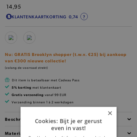
14,95
KLANTENKAARTKORTING
0,74
?
Nu: GRATIS Brooklyn shopper (t.w.v. €25) bij aankoop
van €300 nieuwe collectie!
(zolang de voorraad strekt)
Dit item is betaalbaar met Cadeau Pass
5% korting
met klantenkaart
Gratis verzending
vanaf 99 EUR
Verzending binnen 1 à 2 werkdagen
×
Beschrijving
Cookies: Bijt je er gerust
even in vast!
Materiaal