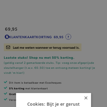
69,95
KLANTENKAARTKORTING
69,95
?
Laat me weten wanneer er terug voorraad is.
Laatste stuks! Shop nu met 50% korting.
(geldig vanaf 2 gemarkeerde stuks. Tip: voeg onze
afgeprijsde
sleutelhanger (t.w.v. €0.50)
toe en ontvang meteen korting!
Je
vindt 'm hier!
)
Dit item is betaalbaar met Ecocheques
5% korting
met klantenkaart
Gratis verzending
vanaf 99 EUR
×
Verzending binnen 1 à 2 werkdagen
Cookies: Bijt je er gerust