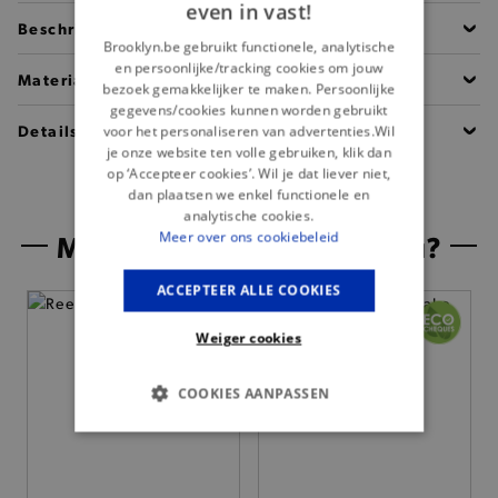
even in vast!
Beschrijving
Brooklyn.be gebruikt functionele, analytische
en persoonlijke/tracking cookies om jouw
Materiaal
bezoek gemakkelijker te maken. Persoonlijke
gegevens/cookies kunnen worden gebruikt
Details
voor het personaliseren van advertenties.Wil
je onze website ten volle gebruiken, klik dan
op ‘Accepteer cookies’. Wil je dat liever niet,
dan plaatsen we enkel functionele en
analytische cookies.
Misschien is dit iets voor jou?
Meer over ons cookiebeleid
ACCEPTEER ALLE COOKIES
— 50% *
Weiger cookies
COOKIES AANPASSEN
BASIS COOKIES
ANALYTISCHE