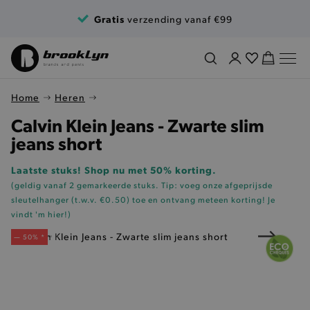
Ga naar de inhoud
Gratis
verzending vanaf €99
Home
Heren
Calvin Klein Jeans - Zwarte slim
jeans short
Laatste stuks! Shop nu met 50% korting.
(geldig vanaf 2 gemarkeerde stuks. Tip: voeg onze
afgeprijsde
sleutelhanger (t.w.v. €0.50)
toe en ontvang meteen korting!
Je
vindt 'm hier!
)
— 50% *