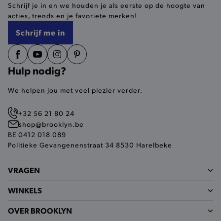
Schrijf je in en we houden je als eerste op de hoogte van
selected-val
.brooklyn.be
acties, trends en je favoriete merken!
Schrijf me in
pickupStoreVal
.brooklyn.be
Hulp nodig?
We helpen jou met veel plezier verder.
pickupAddress
.brooklyn.be
+32 56 21 80 24
Google Privacy Policy
shop@brooklyn.be
BE 0412 018 089
Politieke Gevangenenstraat 34 8530 Harelbeke
product-out-of-stock-modal
.brooklyn.be
VRAGEN
WINKELS
__cf_bm
Cloudflare Inc.
.calendly.com
OVER BROOKLYN