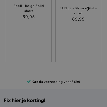
Reell - Beige Solid
PARLEZ - Blauwe Wake
TARGETING
short
short
69,95
89,95
FUNCTIONALITEIT
Basis cookies
Analytische
Targeting
Functionaliteit
De strikt noodzakelijke cookies verbeteren jouw
smulervaring op de site en zorgen ervoor dat de
site op een correcte manier wordt verorberd. De
analytische en functionele cookies vullen hun
buikjes algemene bezoekersinformatie, maar
niet jouw identiteit.
Gratis
verzending vanaf €99
Naam
Provider
/
Domein
product-added-modal
.brooklyn.be
Fix hier je korting!