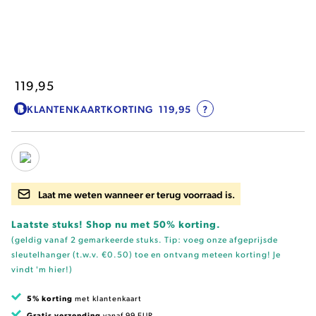
119,95
KLANTENKAARTKORTING
119,95
?
Laat me weten wanneer er terug voorraad is.
Laatste stuks! Shop nu met 50% korting.
(geldig vanaf 2 gemarkeerde stuks. Tip: voeg onze
afgeprijsde
sleutelhanger (t.w.v. €0.50)
toe en ontvang meteen korting!
Je
vindt 'm hier!
)
5% korting
met klantenkaart
Gratis verzending
vanaf 99 EUR