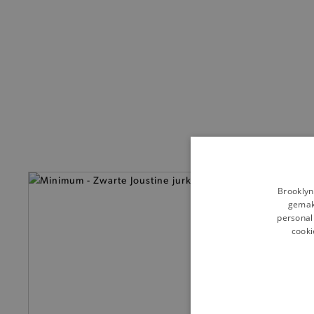
— 50% *
Brooklyn
gemakk
personali
cooki