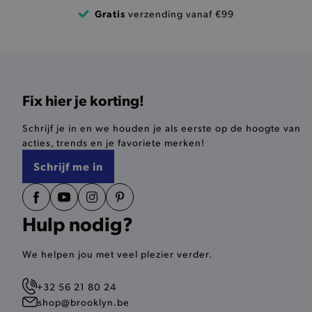
product-out-of-stock-mod
Gratis
verzending vanaf €99
Google Privacy Poli
__cf_bm
product_data_storage
Fix hier je korting!
mage-cache-sessid
Schrijf je in en we houden je als eerste op de hoogte van
mage-cache-storage-secti
acties, trends en je favoriete merken!
invalidation
Schrijf me in
AWSALBCORS
Hulp nodig?
last_visited_store
__zlcmid
We helpen jou met veel plezier verder.
+32 56 21 80 24
mage-cache-storage
shop@brooklyn.be