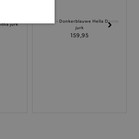
BY BAR - Donkerblauwe Hella Denim
tha jurk
ONALITEIT
jurk
159,95
cte manier wordt verorberd.
 een product te kunnen
het je winkel van afhaling
t afrekenproces.
het je afhaaladres te
frekenproces.