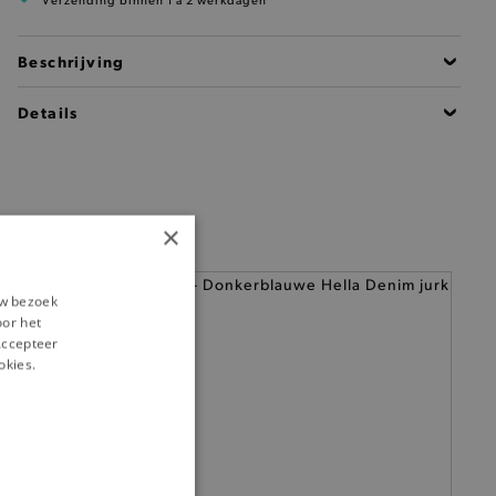
Verzending binnen 1 à 2 werkdagen
Beschrijving
Details
×
uw bezoek
oor het
‘Accepteer
okies.