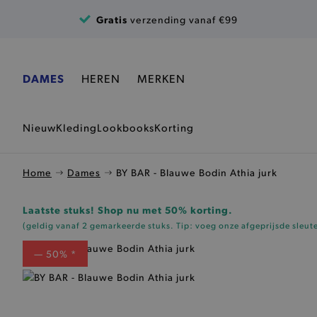
Ga naar de inhoud
Gratis
verzending vanaf €99
DAMES
HEREN
MERKEN
Nieuw
Kleding
Lookbooks
Korting
Home
Dames
BY BAR - Blauwe Bodin Athia jurk
Laatste stuks! Shop nu met 50% korting.
(geldig vanaf 2 gemarkeerde stuks. Tip: voeg onze
afgeprijsde sleut
— 50% *